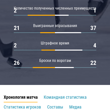
Количество полученных численных преимуществ
2
1
Выигранные вбрасывания
21
37
Штрафное время
2
4
Броски по воротам
26
22
Хронология матча
Командная статистика
Статистика игроков
Составы
Медиа