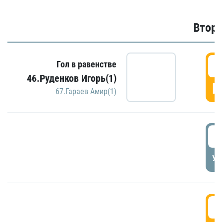
Второ
2
Гол в равенстве
46.Руденков Игорь(1)
Г
67.Гараев Амир(1)
2
УД
3