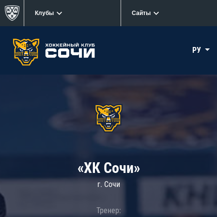
Клубы
Сайты
РУ
«ХК Сочи»
г. Сочи
Тренер: