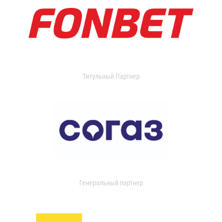
Титульный Партнер
Генеральный партнер