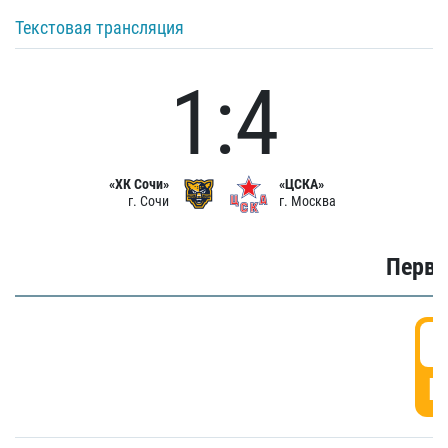
Текстовая трансляция
1:4
«ХК Сочи»
«ЦСКА»
г. Сочи
г. Москва
Первы
0
Г