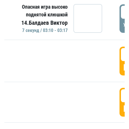
Опасная игра высоко
0
поднятой клюшкой
14.Балдаев Виктор
УД
7 секунд / 03:10 - 03:17
0
Г
0
Г