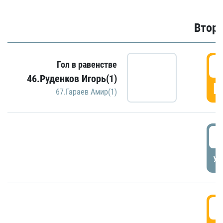
Второ
2
Гол в равенстве
46.Руденков Игорь(1)
Г
67.Гараев Амир(1)
2
УД
3