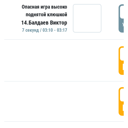
Опасная игра высоко
0
поднятой клюшкой
14.Балдаев Виктор
УД
7 секунд / 03:10 - 03:17
0
Г
0
Г