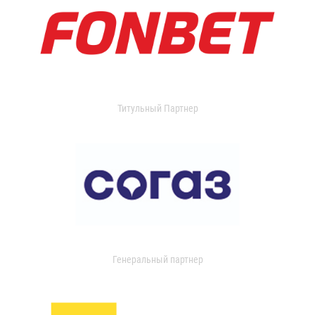
Титульный Партнер
Генеральный партнер