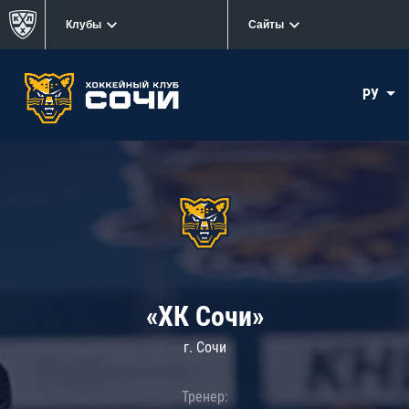
Клубы
Сайты
РУ
«ХК Сочи»
г. Сочи
Тренер: