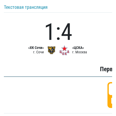
Текстовая трансляция
1:4
«ХК Сочи»
«ЦСКА»
г. Сочи
г. Москва
Первы
0
Г