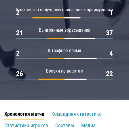
Количество полученных численных преимуществ
2
1
Выигранные вбрасывания
21
37
Штрафное время
2
4
Броски по воротам
26
22
Хронология матча
Командная статистика
Статистика игроков
Составы
Медиа