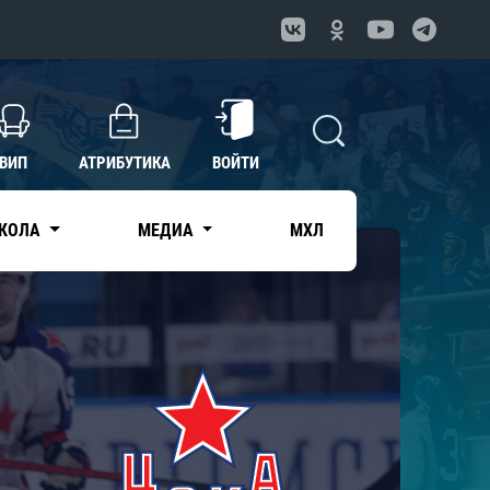
ВИП
АТРИБУТИКА
ВОЙТИ
КОЛА
МЕДИА
МХЛ