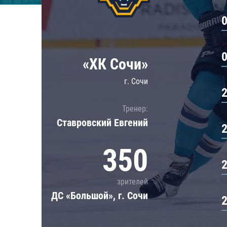
Локомотив
Северсталь
ЦСКА
Шанхайские Драконы
«ХК Сочи»
г. Сочи
Тренер:
Ставровский Евгений
350
зрителей
ДС «Большой», г. Сочи