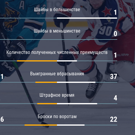
Амур
Шайбы в большинстве
0
1
Барыс
Салават Юлаев
Шайбы в меньшинстве
0
0
Сибирь
Количество полученных численных преимуществ
2
1
Выигранные вбрасывания
21
37
Штрафное время
2
4
Броски по воротам
26
22