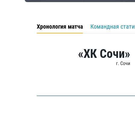
Хронология матча
Командная стати
«ХК Сочи»
г. Сочи