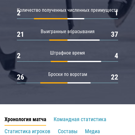
Количество полученных численных преимуществ
2
1
Выигранные вбрасывания
21
37
Штрафное время
2
4
Броски по воротам
26
22
Хронология матча
Командная статистика
Статистика игроков
Составы
Медиа