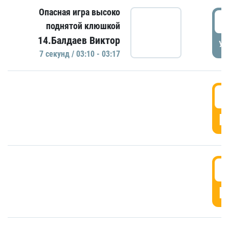
Опасная игра высоко
0
поднятой клюшкой
14.Балдаев Виктор
УД
7 секунд / 03:10 - 03:17
0
Г
0
Г