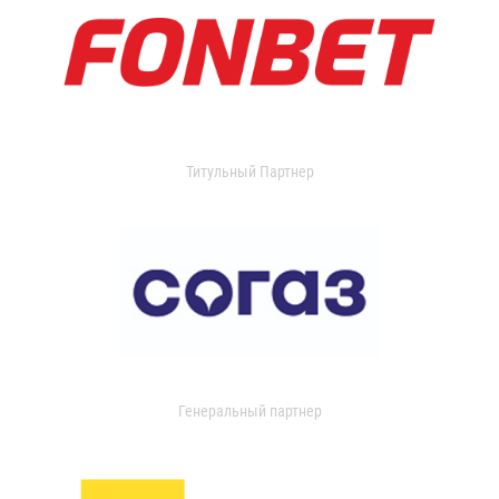
Титульный Партнер
Генеральный партнер