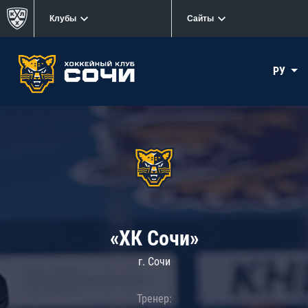
Клубы
Сайты
РУ
«ХК Сочи»
г. Сочи
Тренер: