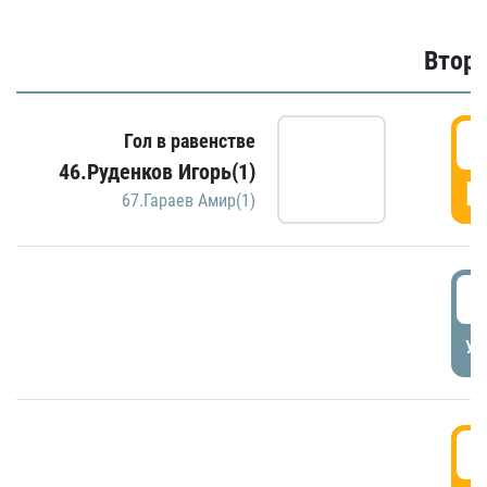
Второ
2
Гол в равенстве
46.Руденков Игорь(1)
Г
67.Гараев Амир(1)
2
УД
3