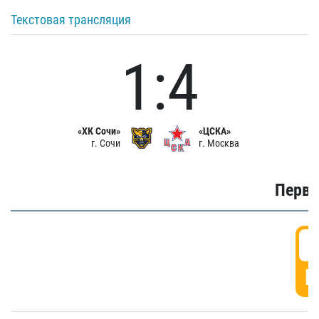
Текстовая трансляция
1:4
«ХК Сочи»
«ЦСКА»
г. Сочи
г. Москва
Первы
0
Г