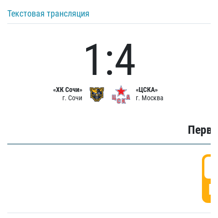
Текстовая трансляция
1:4
«ХК Сочи»
«ЦСКА»
г. Сочи
г. Москва
Первы
0
Г