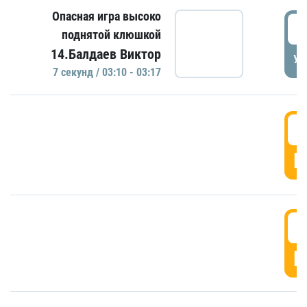
Опасная игра высоко
0
поднятой клюшкой
14.Балдаев Виктор
УД
7 секунд / 03:10 - 03:17
0
Г
0
Г