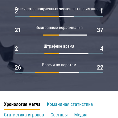
Количество полученных численных преимуществ
2
1
Выигранные вбрасывания
21
37
Штрафное время
2
4
Броски по воротам
26
22
Хронология матча
Командная статистика
Статистика игроков
Составы
Медиа