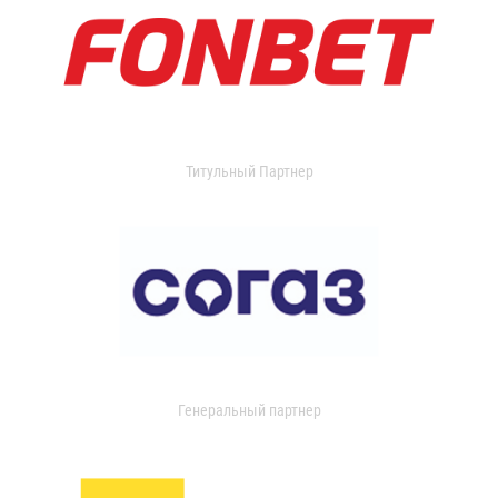
Титульный Партнер
Генеральный партнер