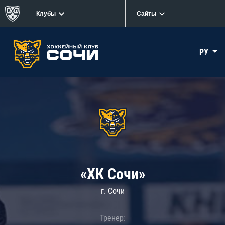
Клубы
Сайты
РУ
«ХК Сочи»
г. Сочи
Тренер: