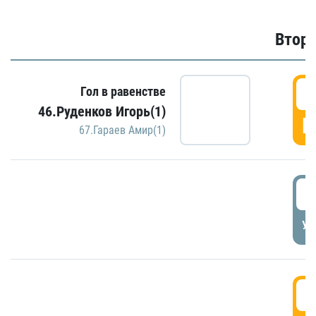
Второ
2
Гол в равенстве
46.Руденков Игорь(1)
Г
67.Гараев Амир(1)
2
УД
3