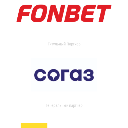
Титульный Партнер
Генеральный партнер