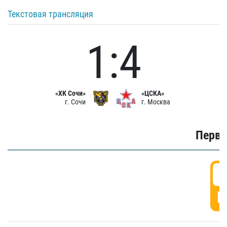
Текстовая трансляция
1:4
«ХК Сочи»
«ЦСКА»
г. Сочи
г. Москва
Первы
0
Г