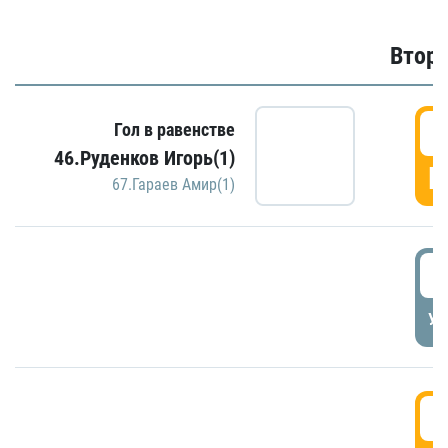
Второ
2
Гол в равенстве
46.Руденков Игорь(1)
Г
67.Гараев Амир(1)
2
УД
3