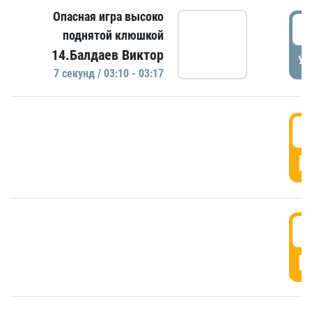
Опасная игра высоко
0
поднятой клюшкой
14.Балдаев Виктор
УД
7 секунд / 03:10 - 03:17
0
Г
0
Г