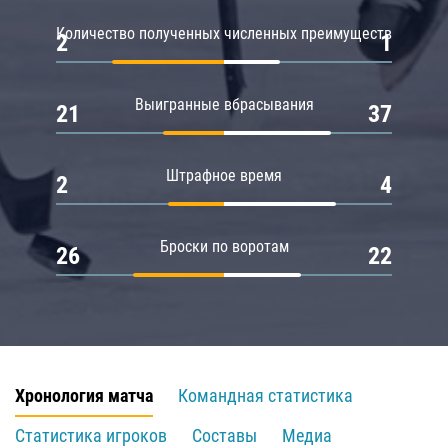
Количество полученных численных преимуществ
2
1
Выигранные вбрасывания
21
37
Штрафное время
2
4
Броски по воротам
26
22
Хронология матча
Командная статистика
Статистика игроков
Составы
Медиа