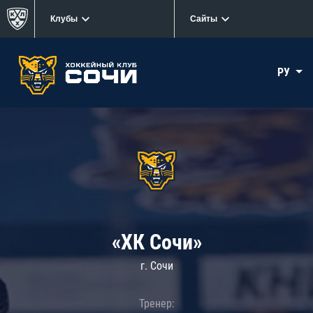
Клубы
Сайты
РУ
«ХК Сочи»
г. Сочи
Тренер: