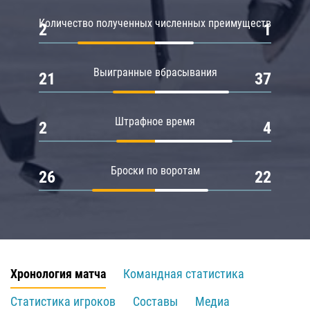
Количество полученных численных преимуществ
2
1
Выигранные вбрасывания
21
37
Штрафное время
2
4
Броски по воротам
26
22
Хронология матча
Командная статистика
Статистика игроков
Составы
Медиа