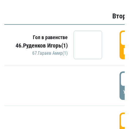
Второ
2
Гол в равенстве
46.Руденков Игорь(1)
Г
67.Гараев Амир(1)
2
УД
3