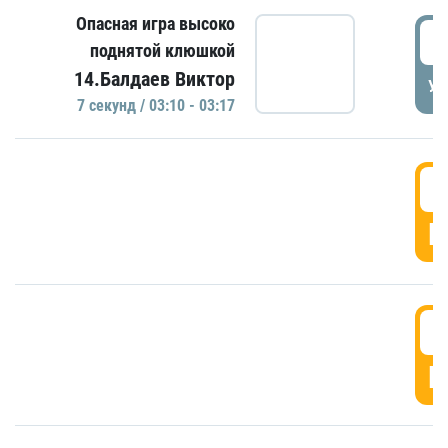
Опасная игра высоко
0
поднятой клюшкой
14.Балдаев Виктор
УД
7 секунд / 03:10 - 03:17
0
Г
0
Г