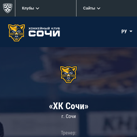
Клубы
Сайты
РУ
«ХК Сочи»
г. Сочи
Тренер: