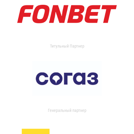
Титульный Партнер
Генеральный партнер