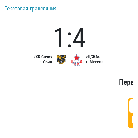
Текстовая трансляция
1:4
«ХК Сочи»
«ЦСКА»
г. Сочи
г. Москва
Первы
0
Г