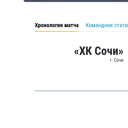
Хронология матча
Командная стати
«ХК Сочи»
г. Сочи