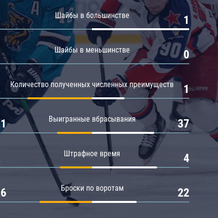
Амур
Шайбы в большинстве
0
1
Барыс
Салават Юлаев
Шайбы в меньшинстве
0
0
Сибирь
Количество полученных численных преимуществ
2
1
Выигранные вбрасывания
21
37
Штрафное время
2
4
Броски по воротам
26
22