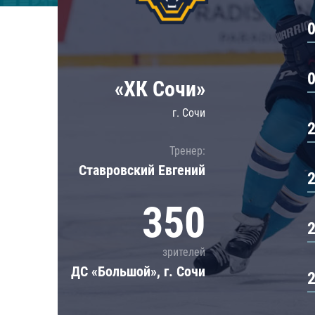
Локомотив
Северсталь
ЦСКА
Шанхайские Драконы
«ХК Сочи»
г. Сочи
Тренер:
Ставровский Евгений
350
зрителей
ДС «Большой», г. Сочи