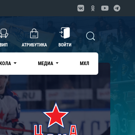
ВИП
АТРИБУТИКА
ВОЙТИ
КОЛА
МЕДИА
МХЛ