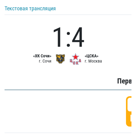
Текстовая трансляция
1:4
«ХК Сочи»
«ЦСКА»
г. Сочи
г. Москва
Первы
0
Г