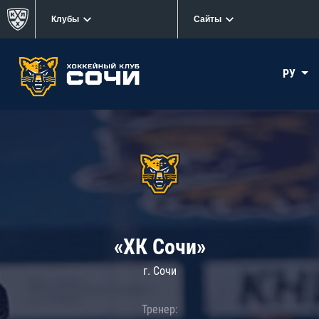
Клубы
Сайты
РУ
«ХК Сочи»
г. Сочи
Тренер: