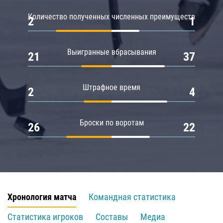
Количество полученных численных преимуществ
2
1
Выигранные вбрасывания
21
37
Штрафное время
2
4
Броски по воротам
26
22
Хронология матча
Командная статистика
Статистика игроков
Составы
Медиа