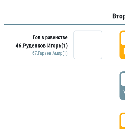
Второ
2
Гол в равенстве
46.Руденков Игорь(1)
Г
67.Гараев Амир(1)
2
УД
3