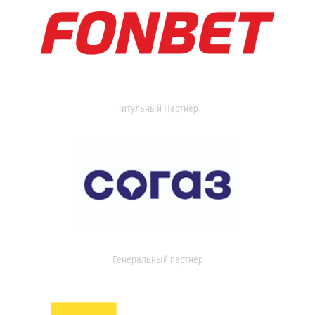
Титульный Партнер
Генеральный партнер