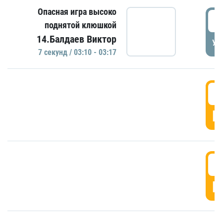
Опасная игра высоко
0
поднятой клюшкой
14.Балдаев Виктор
УД
7 секунд / 03:10 - 03:17
0
Г
0
Г