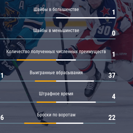
Амур
Шайбы в большинстве
0
1
Барыс
Салават Юлаев
Шайбы в меньшинстве
0
0
Сибирь
Количество полученных численных преимуществ
2
1
Выигранные вбрасывания
21
37
Штрафное время
2
4
Броски по воротам
26
22