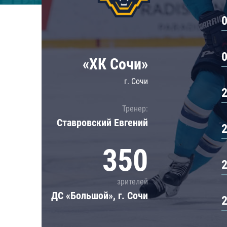
Локомотив
Северсталь
ЦСКА
Шанхайские Драконы
«ХК Сочи»
г. Сочи
Тренер:
Ставровский Евгений
350
зрителей
ДС «Большой», г. Сочи