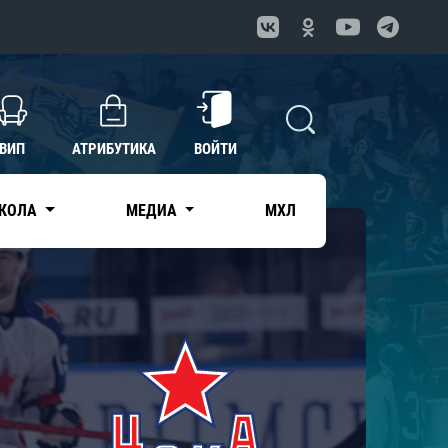
ВИП
АТРИБУТИКА
ВОЙТИ
КОЛА
МЕДИА
МХЛ