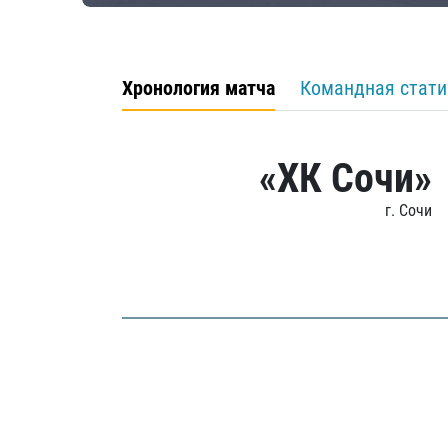
Хронология матча
Командная стати
«ХК Сочи»
г. Сочи