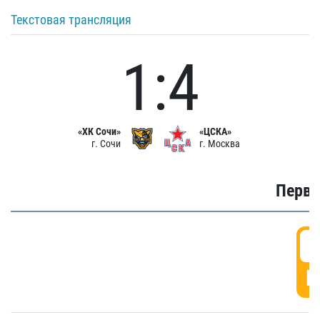
Текстовая трансляция
1:4
«ХК Сочи»
«ЦСКА»
г. Сочи
г. Москва
Первы
0
Г