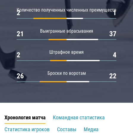
Количество полученных численных преимуществ
2
1
Выигранные вбрасывания
21
37
Штрафное время
2
4
Броски по воротам
26
22
Хронология матча
Командная статистика
Статистика игроков
Составы
Медиа