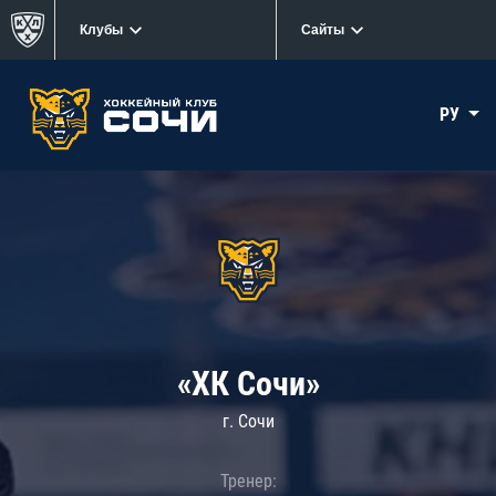
Клубы
Сайты
РУ
«ХК Сочи»
г. Сочи
Тренер: