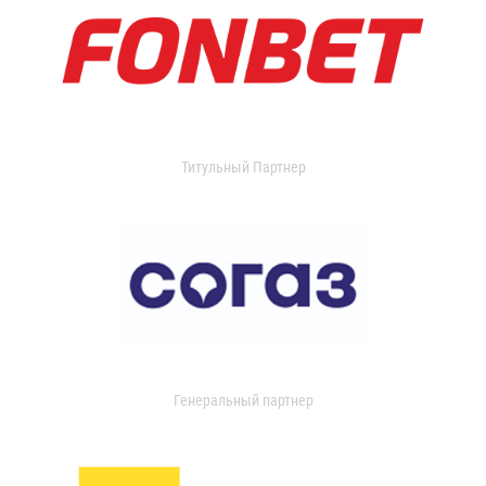
Титульный Партнер
Генеральный партнер