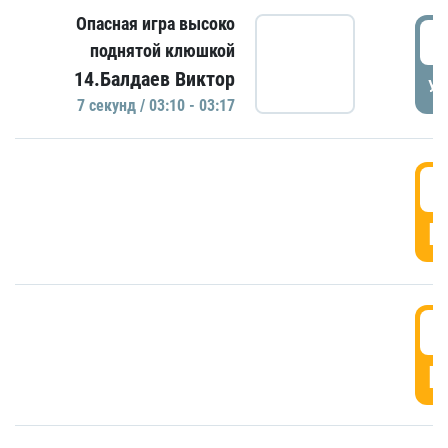
Опасная игра высоко
0
поднятой клюшкой
14.Балдаев Виктор
УД
7 секунд / 03:10 - 03:17
0
Г
0
Г