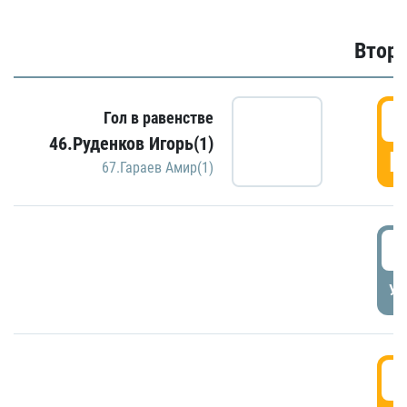
Второ
2
Гол в равенстве
46.Руденков Игорь(1)
Г
67.Гараев Амир(1)
2
УД
3