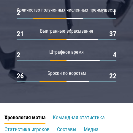
Количество полученных численных преимуществ
2
1
Выигранные вбрасывания
21
37
Штрафное время
2
4
Броски по воротам
26
22
Хронология матча
Командная статистика
Статистика игроков
Составы
Медиа