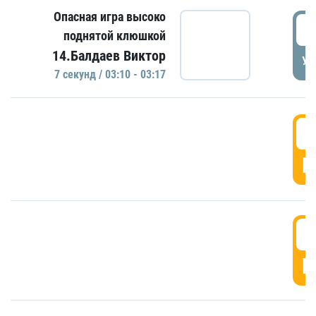
Опасная игра высоко
0
поднятой клюшкой
14.Балдаев Виктор
УД
7 секунд / 03:10 - 03:17
0
Г
0
Г