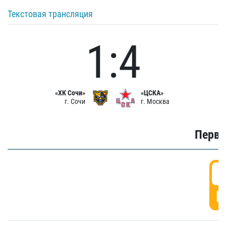
Текстовая трансляция
1:4
«ХК Сочи»
«ЦСКА»
г. Сочи
г. Москва
Первы
0
Г