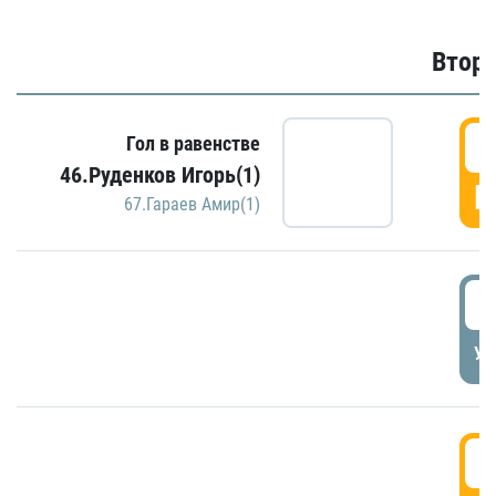
Второ
2
Гол в равенстве
46.Руденков Игорь(1)
Г
67.Гараев Амир(1)
2
УД
3