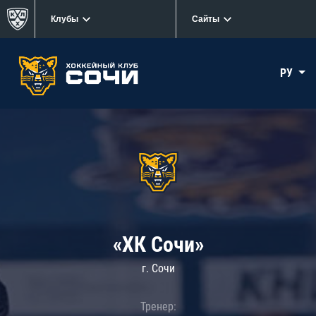
Клубы
Сайты
РУ
«ХК Сочи»
г. Сочи
Тренер: