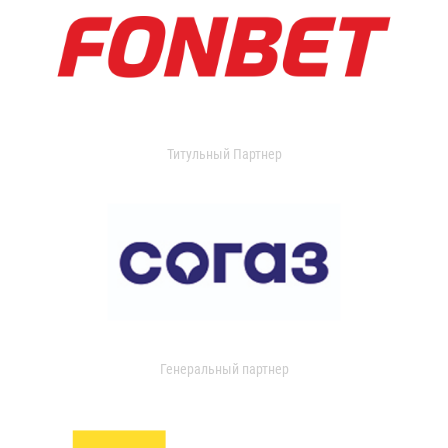
Титульный Партнер
Генеральный партнер