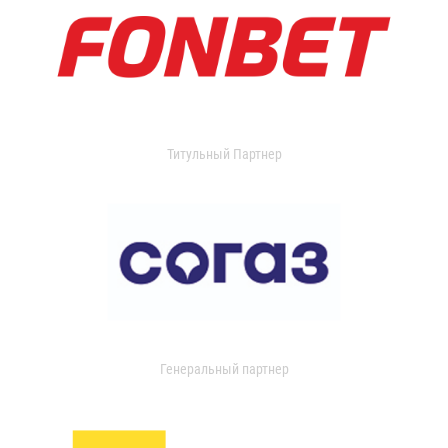
Титульный Партнер
Генеральный партнер