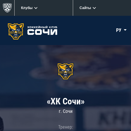
Клубы
Сайты
РУ
«ХК Сочи»
г. Сочи
Тренер: