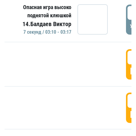
Опасная игра высоко
0
поднятой клюшкой
14.Балдаев Виктор
УД
7 секунд / 03:10 - 03:17
0
Г
0
Г