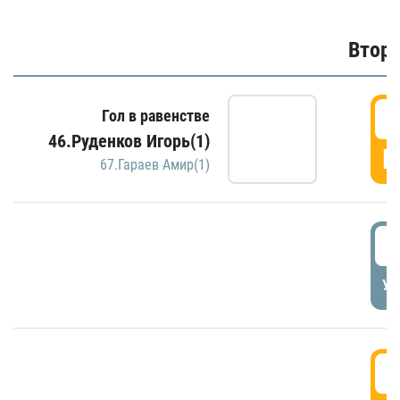
Второ
2
Гол в равенстве
46.Руденков Игорь(1)
Г
67.Гараев Амир(1)
2
УД
3