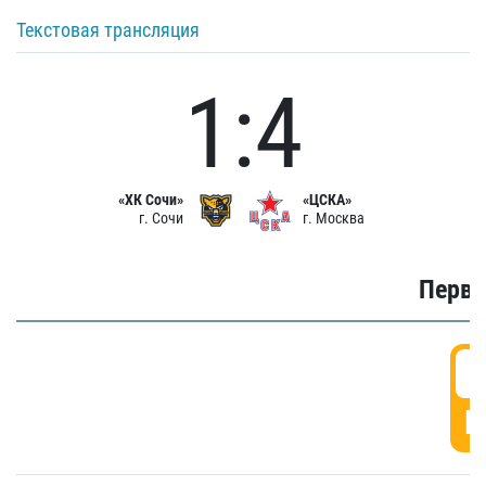
Текстовая трансляция
1:4
«ХК Сочи»
«ЦСКА»
г. Сочи
г. Москва
Первы
0
Г