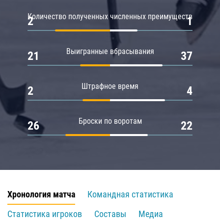
Количество полученных численных преимуществ
2
1
Выигранные вбрасывания
21
37
Штрафное время
2
4
Броски по воротам
26
22
Хронология матча
Командная статистика
Статистика игроков
Составы
Медиа