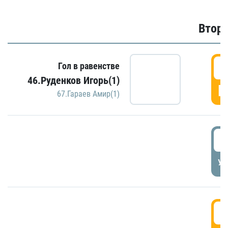
Второ
2
Гол в равенстве
46.Руденков Игорь(1)
Г
67.Гараев Амир(1)
2
УД
3