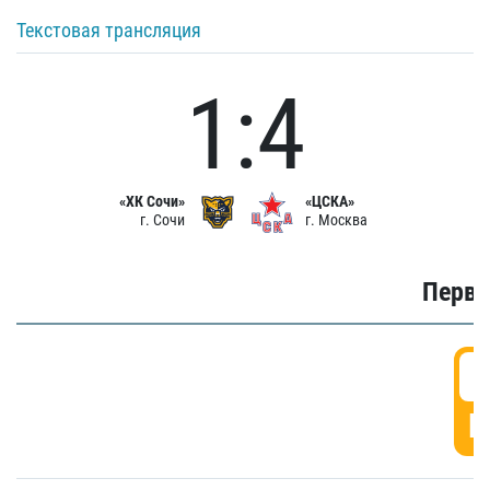
Текстовая трансляция
1:4
«ХК Сочи»
«ЦСКА»
г. Сочи
г. Москва
Первы
0
Г