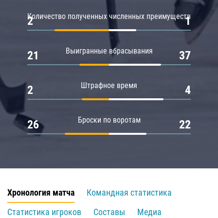
Количество полученных численных преимуществ
2
1
Выигранные вбрасывания
21
37
Штрафное время
2
4
Броски по воротам
26
22
Хронология матча
Командная статистика
Статистика игроков
Составы
Медиа