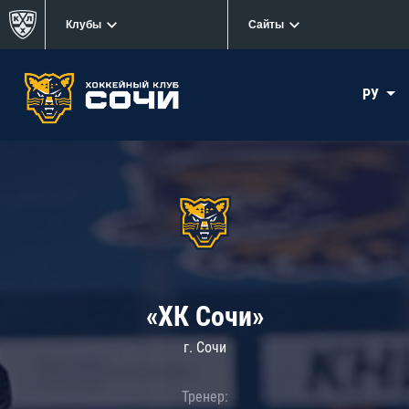
Клубы
Сайты
РУ
«ХК Сочи»
г. Сочи
Тренер: