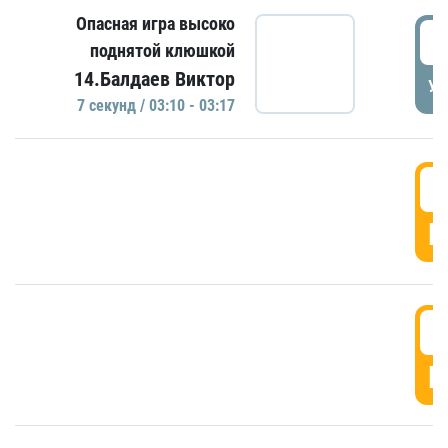
Опасная игра высоко
0
поднятой клюшкой
14.Балдаев Виктор
УД
7 секунд / 03:10 - 03:17
0
Г
0
Г