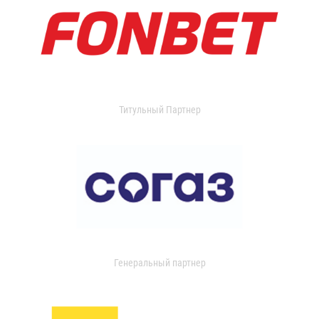
Титульный Партнер
Генеральный партнер