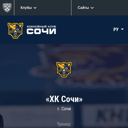
Клубы
Сайты
РУ
«ХК Сочи»
г. Сочи
Тренер: