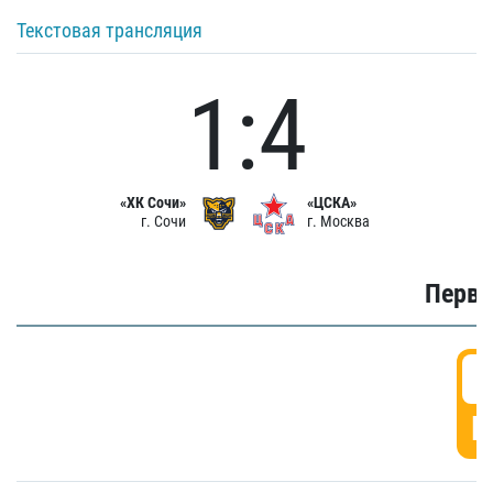
Текстовая трансляция
1:4
«ХК Сочи»
«ЦСКА»
г. Сочи
г. Москва
Первы
0
Г