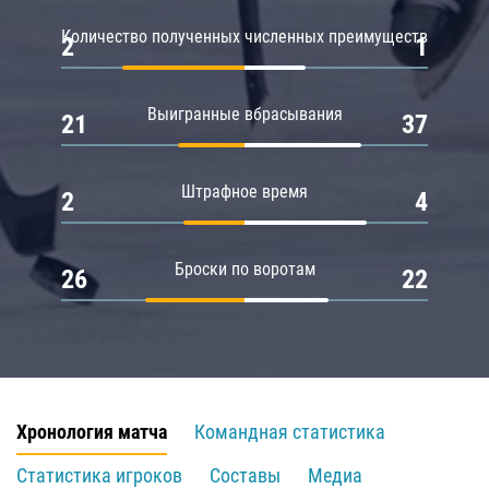
Количество полученных численных преимуществ
2
1
Выигранные вбрасывания
21
37
Штрафное время
2
4
Броски по воротам
26
22
Хронология матча
Командная статистика
Статистика игроков
Составы
Медиа