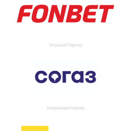
Титульный Партнер
Генеральный партнер