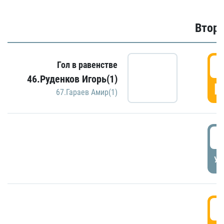
Второ
2
Гол в равенстве
46.Руденков Игорь(1)
Г
67.Гараев Амир(1)
2
УД
3