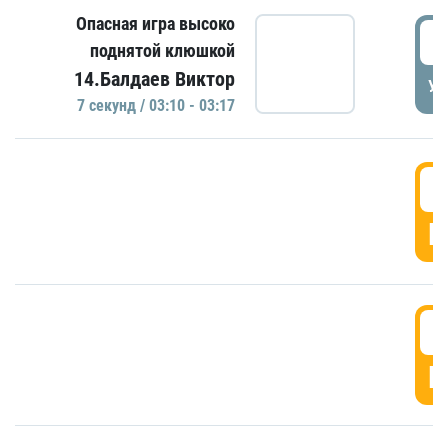
Опасная игра высоко
0
поднятой клюшкой
14.Балдаев Виктор
УД
7 секунд / 03:10 - 03:17
0
Г
0
Г