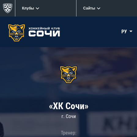
Клубы
Сайты
РУ
«ХК Сочи»
г. Сочи
Тренер: