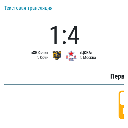
Текстовая трансляция
1:4
«ХК Сочи»
«ЦСКА»
г. Сочи
г. Москва
Первы
0
Г