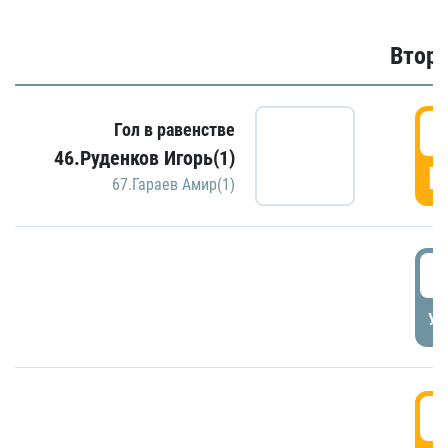
Второ
2
Гол в равенстве
46.Руденков Игорь(1)
Г
67.Гараев Амир(1)
2
УД
3