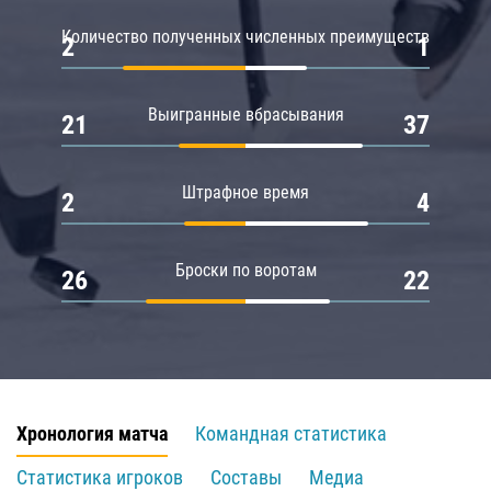
Количество полученных численных преимуществ
2
1
Выигранные вбрасывания
21
37
Штрафное время
2
4
Броски по воротам
26
22
Хронология матча
Командная статистика
Статистика игроков
Составы
Медиа