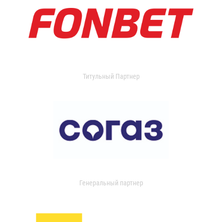
Титульный Партнер
Генеральный партнер