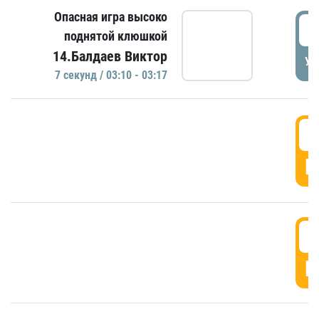
Опасная игра высоко
0
поднятой клюшкой
14.Балдаев Виктор
УД
7 секунд / 03:10 - 03:17
0
Г
0
Г