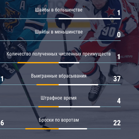
Амур
Шайбы в большинстве
0
1
Барыс
Салават Юлаев
Шайбы в меньшинстве
0
0
Сибирь
Количество полученных численных преимуществ
2
1
Выигранные вбрасывания
21
37
Штрафное время
2
4
Броски по воротам
26
22