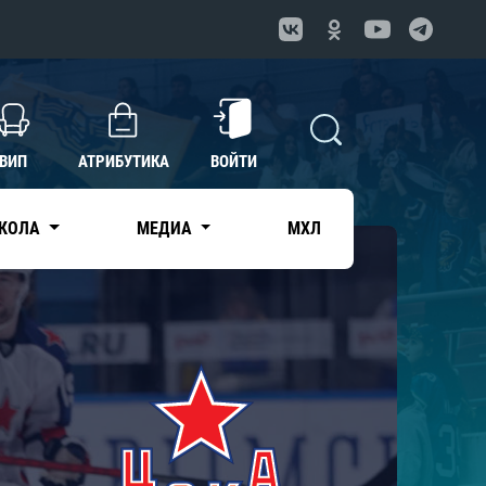
ВИП
АТРИБУТИКА
ВОЙТИ
КОЛА
МЕДИА
МХЛ