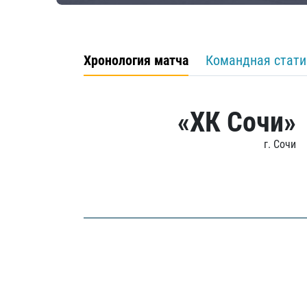
Хронология матча
Командная стати
«ХК Сочи»
г. Сочи