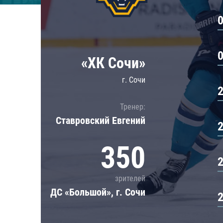
Локомотив
Северсталь
ЦСКА
Шанхайские Драконы
«ХК Сочи»
г. Сочи
Тренер:
Ставровский Евгений
350
зрителей
ДС «Большой», г. Сочи