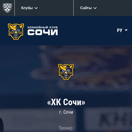
Клубы
Сайты
РУ
«ХК Сочи»
г. Сочи
Тренер: