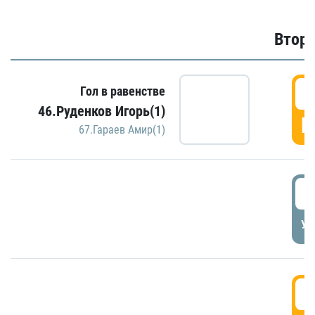
Второ
2
Гол в равенстве
46.Руденков Игорь(1)
Г
67.Гараев Амир(1)
2
УД
3