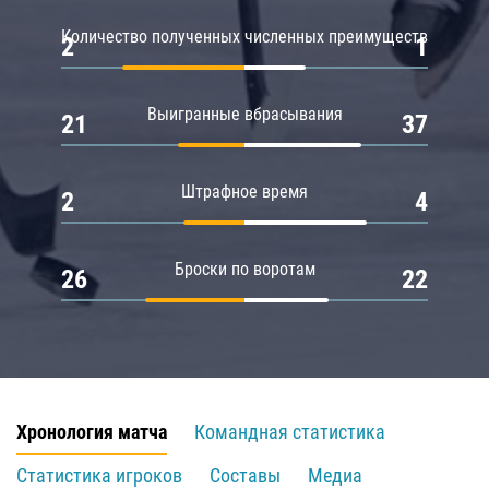
Количество полученных численных преимуществ
2
1
Выигранные вбрасывания
21
37
Штрафное время
2
4
Броски по воротам
26
22
Хронология матча
Командная статистика
Статистика игроков
Составы
Медиа