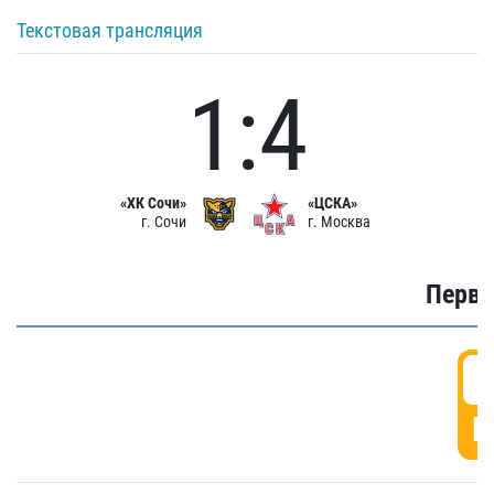
Текстовая трансляция
1:4
«ХК Сочи»
«ЦСКА»
г. Сочи
г. Москва
Первы
0
Г