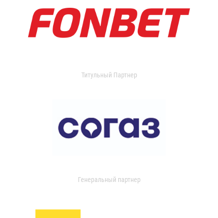
Титульный Партнер
Генеральный партнер