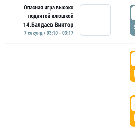
Опасная игра высоко
0
поднятой клюшкой
14.Балдаев Виктор
УД
7 секунд / 03:10 - 03:17
0
Г
0
Г