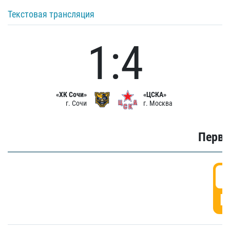
Текстовая трансляция
1:4
«ХК Сочи»
«ЦСКА»
г. Сочи
г. Москва
Первы
0
Г