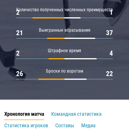
Количество полученных численных преимуществ
2
1
Выигранные вбрасывания
21
37
Штрафное время
2
4
Броски по воротам
26
22
Хронология матча
Командная статистика
Статистика игроков
Составы
Медиа