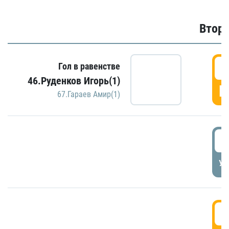
Второ
2
Гол в равенстве
46.Руденков Игорь(1)
Г
67.Гараев Амир(1)
2
УД
3