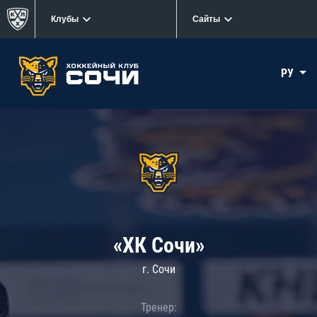
Клубы
Сайты
РУ
«ХК Сочи»
г. Сочи
Тренер: