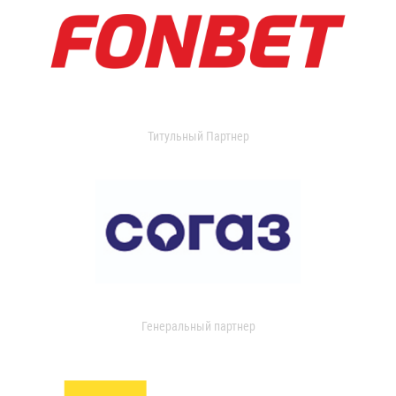
Титульный Партнер
Генеральный партнер