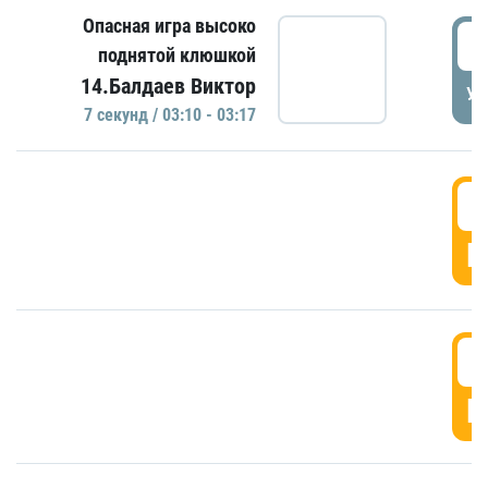
Опасная игра высоко
0
поднятой клюшкой
14.Балдаев Виктор
УД
7 секунд / 03:10 - 03:17
0
Г
0
Г