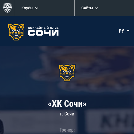
Клубы
Сайты
РУ
«ХК Сочи»
г. Сочи
Тренер: