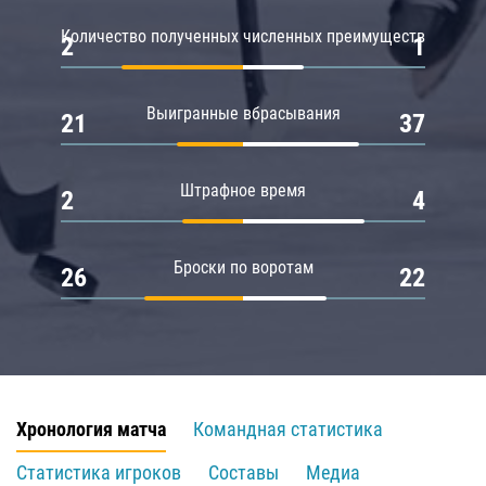
Количество полученных численных преимуществ
2
1
Выигранные вбрасывания
21
37
Штрафное время
2
4
Броски по воротам
26
22
Хронология матча
Командная статистика
Статистика игроков
Составы
Медиа