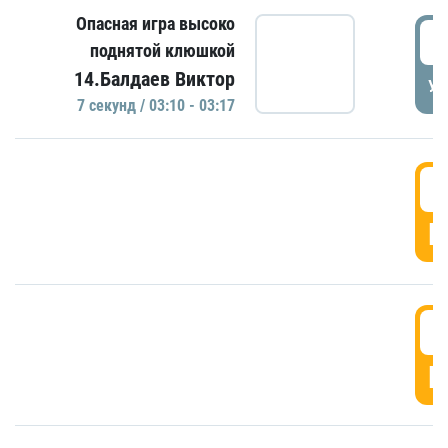
Опасная игра высоко
0
поднятой клюшкой
14.Балдаев Виктор
УД
7 секунд / 03:10 - 03:17
0
Г
0
Г