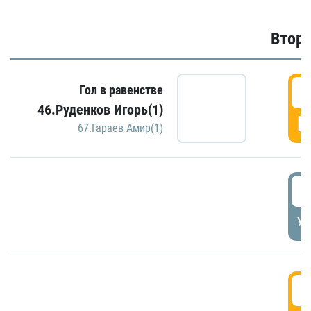
Второ
2
Гол в равенстве
46.Руденков Игорь(1)
Г
67.Гараев Амир(1)
2
УД
3