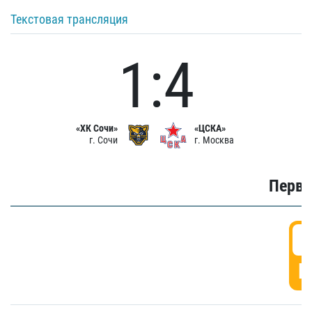
Текстовая трансляция
1:4
«ХК Сочи»
«ЦСКА»
г. Сочи
г. Москва
Первы
0
Г