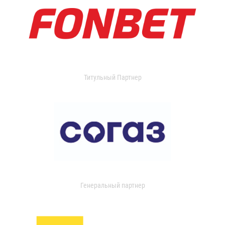
Титульный Партнер
Генеральный партнер