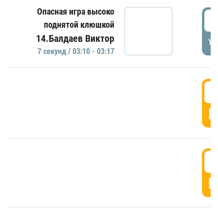
Опасная игра высоко
0
поднятой клюшкой
14.Балдаев Виктор
УД
7 секунд / 03:10 - 03:17
0
Г
0
Г