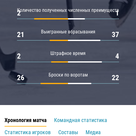
Количество полученных численных преимуществ
2
1
Выигранные вбрасывания
21
37
Штрафное время
2
4
Броски по воротам
26
22
Хронология матча
Командная статистика
Статистика игроков
Составы
Медиа