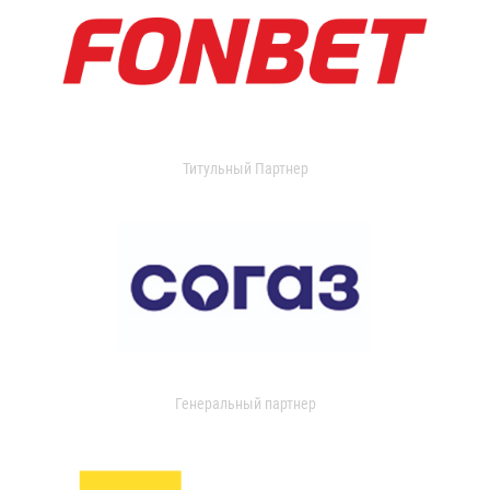
Титульный Партнер
Генеральный партнер