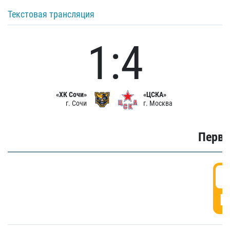
Текстовая трансляция
1:4
«ХК Сочи»
«ЦСКА»
г. Сочи
г. Москва
Первы
0
Г