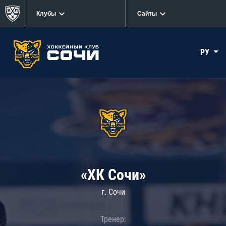
Клубы
Сайты
РУ
«ХК Сочи»
г. Сочи
Тренер: