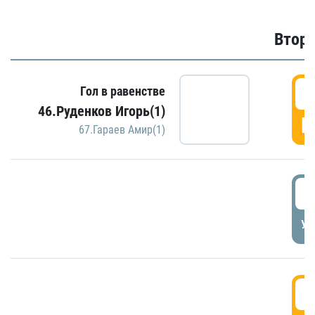
Второ
2
Гол в равенстве
46.Руденков Игорь(1)
Г
67.Гараев Амир(1)
2
УД
3