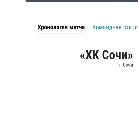
Хронология матча
Командная стати
«ХК Сочи»
г. Сочи