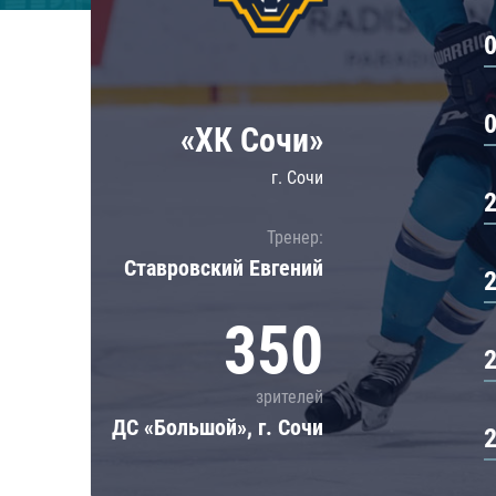
Локомотив
Северсталь
ЦСКА
Шанхайские Драконы
«ХК Сочи»
г. Сочи
Тренер:
Ставровский Евгений
350
зрителей
ДС «Большой», г. Сочи