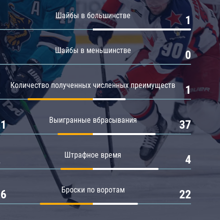
Амур
Шайбы в большинстве
0
1
Барыс
Салават Юлаев
Шайбы в меньшинстве
0
0
Сибирь
Количество полученных численных преимуществ
2
1
Выигранные вбрасывания
21
37
Штрафное время
2
4
Броски по воротам
26
22