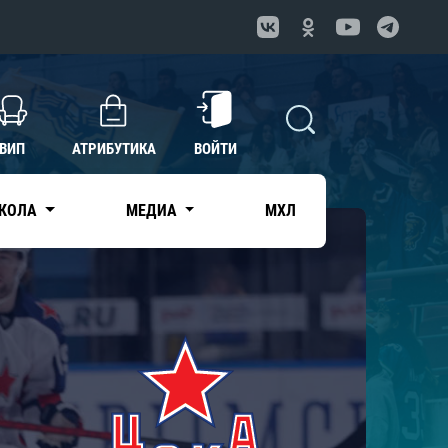
ВИП
АТРИБУТИКА
ВОЙТИ
КОЛА
МЕДИА
МХЛ