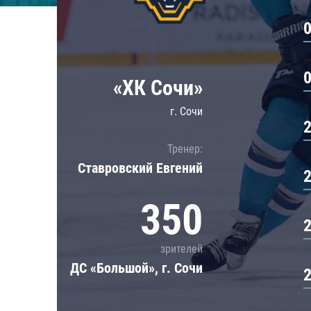
Локомотив
Северсталь
ЦСКА
Шанхайские Драконы
«ХК Сочи»
г. Сочи
Тренер:
Ставровский Евгений
350
зрителей
ДС «Большой», г. Сочи