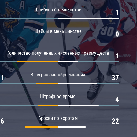
Амур
Шайбы в большинстве
0
1
Барыс
Салават Юлаев
Шайбы в меньшинстве
0
0
Сибирь
Количество полученных численных преимуществ
2
1
Выигранные вбрасывания
21
37
Штрафное время
2
4
Броски по воротам
26
22