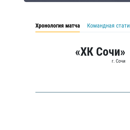
Хронология матча
Командная стати
«ХК Сочи»
г. Сочи