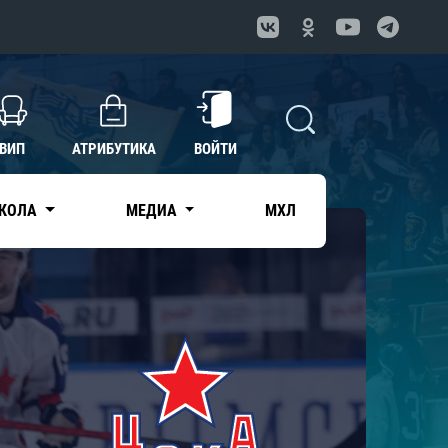
ВИП
АТРИБУТИКА
ВОЙТИ
КОЛА
МЕДИА
МХЛ