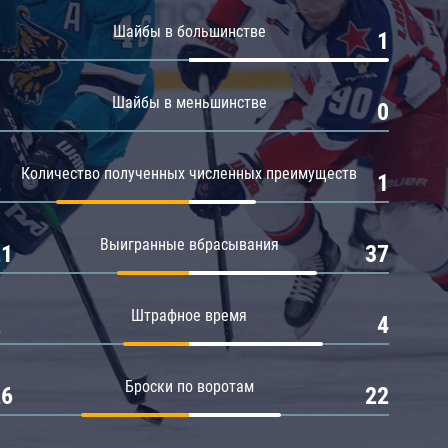
Амур
Шайбы в большинстве
0
1
Барыс
Салават Юлаев
Шайбы в меньшинстве
0
0
Сибирь
Количество полученных численных преимуществ
2
1
Выигранные вбрасывания
21
37
Штрафное время
2
4
Броски по воротам
26
22