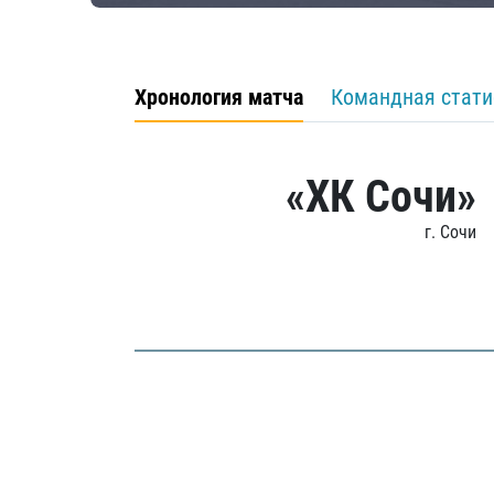
Хронология матча
Командная стати
«ХК Сочи»
г. Сочи