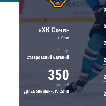
Локомотив
Северсталь
ЦСКА
Шанхайские Драконы
«ХК Сочи»
г. Сочи
Тренер:
Ставровский Евгений
350
зрителей
ДС «Большой», г. Сочи