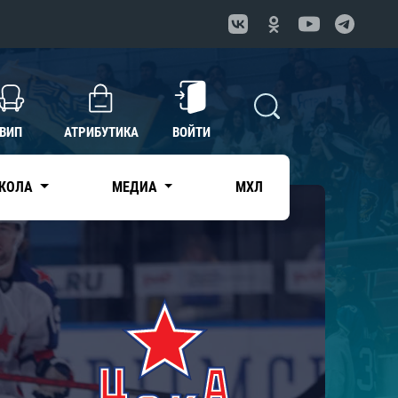
ВИП
АТРИБУТИКА
ВОЙТИ
КОЛА
МЕДИА
МХЛ