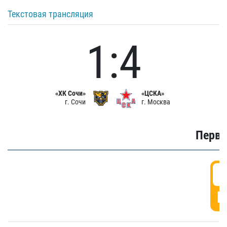
Текстовая трансляция
1:4
«ХК Сочи»
«ЦСКА»
г. Сочи
г. Москва
Первы
0
Г