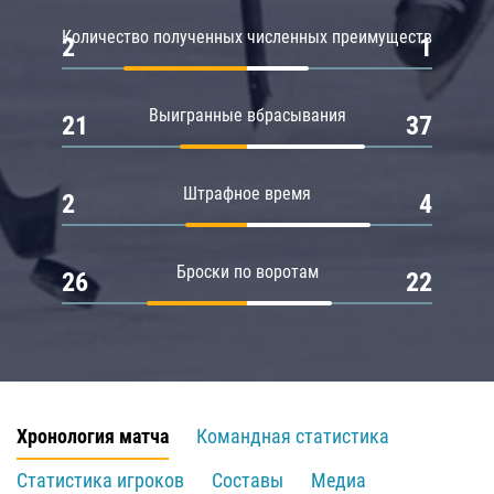
Количество полученных численных преимуществ
2
1
Выигранные вбрасывания
21
37
Штрафное время
2
4
Броски по воротам
26
22
Хронология матча
Командная статистика
Статистика игроков
Составы
Медиа