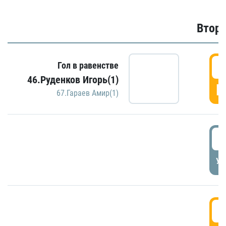
Второ
2
Гол в равенстве
46.Руденков Игорь(1)
Г
67.Гараев Амир(1)
2
УД
3