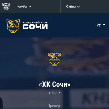
Клубы
Сайты
РУ
«ХК Сочи»
г. Сочи
Тренер: