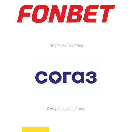
Титульный Партнер
Генеральный партнер