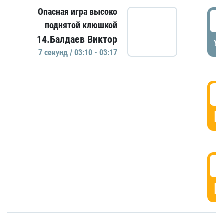
Опасная игра высоко
0
поднятой клюшкой
14.Балдаев Виктор
УД
7 секунд / 03:10 - 03:17
0
Г
0
Г