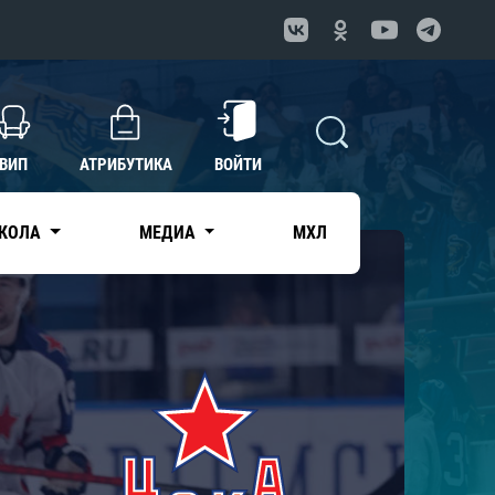
ВИП
АТРИБУТИКА
ВОЙТИ
КОЛА
МЕДИА
МХЛ