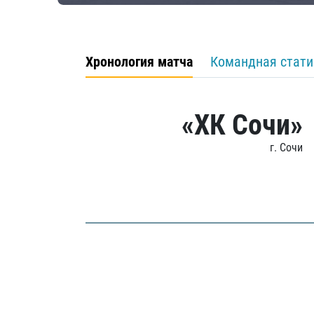
Хронология матча
Командная стати
«ХК Сочи»
г. Сочи