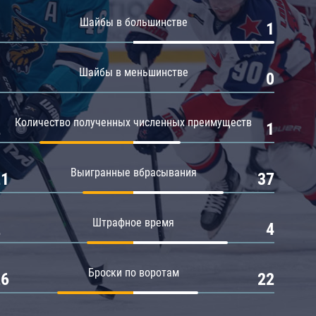
Амур
Шайбы в большинстве
0
1
Барыс
Салават Юлаев
Шайбы в меньшинстве
0
0
Сибирь
Количество полученных численных преимуществ
2
1
Выигранные вбрасывания
21
37
Штрафное время
2
4
Броски по воротам
26
22