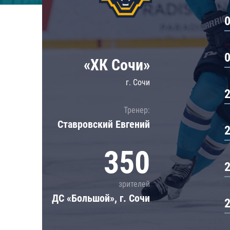
Локомотив
Северсталь
ЦСКА
Шанхайские Драконы
«ХК Сочи»
г. Сочи
Тренер:
Ставровский Евгений
350
зрителей
ДС «Большой», г. Сочи