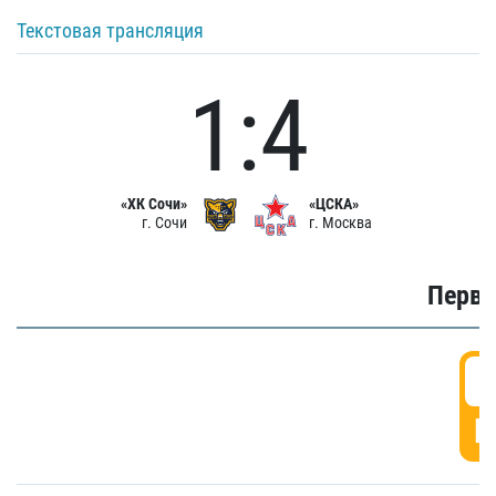
Текстовая трансляция
1:4
«ХК Сочи»
«ЦСКА»
г. Сочи
г. Москва
Первы
0
Г