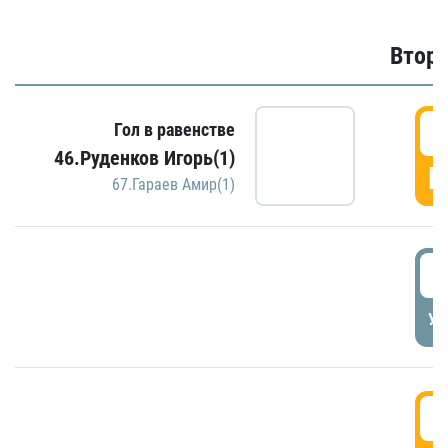
Второ
2
Гол в равенстве
46.Руденков Игорь(1)
Г
67.Гараев Амир(1)
2
УД
3