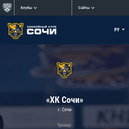
Клубы
Сайты
РУ
«ХК Сочи»
г. Сочи
Тренер: