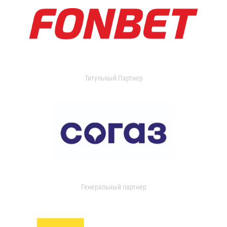
Титульный Партнер
Генеральный партнер