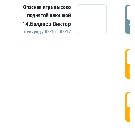
Опасная игра высоко
0
поднятой клюшкой
14.Балдаев Виктор
УД
7 секунд / 03:10 - 03:17
0
Г
0
Г