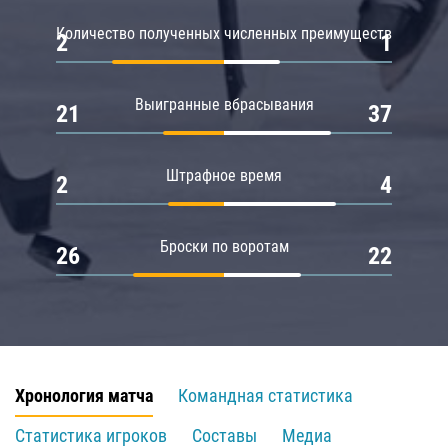
Количество полученных численных преимуществ
2
1
Выигранные вбрасывания
21
37
Штрафное время
2
4
Броски по воротам
26
22
Хронология матча
Командная статистика
Статистика игроков
Составы
Медиа