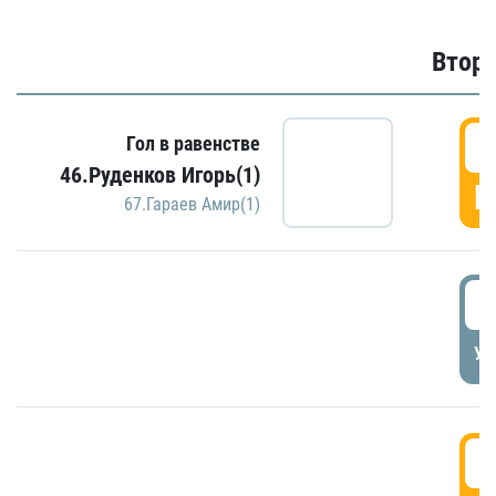
Второ
2
Гол в равенстве
46.Руденков Игорь(1)
Г
67.Гараев Амир(1)
2
УД
3