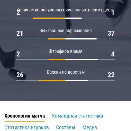
Количество полученных численных преимуществ
2
1
Выигранные вбрасывания
21
37
Штрафное время
2
4
Броски по воротам
26
22
Хронология матча
Командная статистика
Статистика игроков
Составы
Медиа