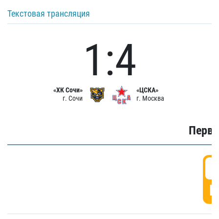
Текстовая трансляция
1:4
«ХК Сочи»
«ЦСКА»
г. Сочи
г. Москва
Первы
0
Г