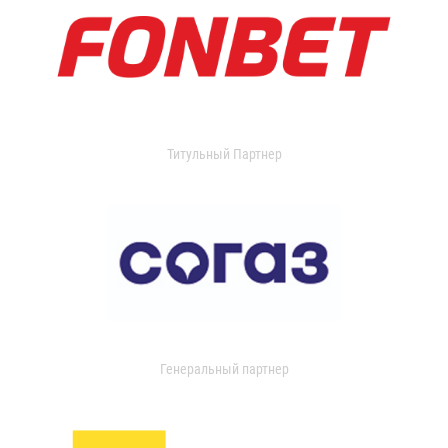
Титульный Партнер
Генеральный партнер