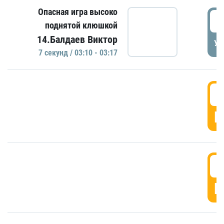
Опасная игра высоко
0
поднятой клюшкой
14.Балдаев Виктор
УД
7 секунд / 03:10 - 03:17
0
Г
0
Г