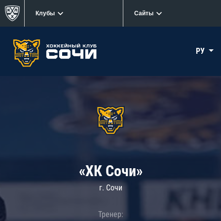
Клубы
Сайты
РУ
«ХК Сочи»
г. Сочи
Тренер: