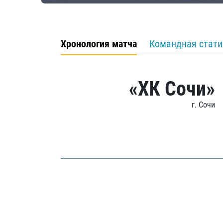
Хронология матча
Командная стати
«ХК Сочи»
г. Сочи