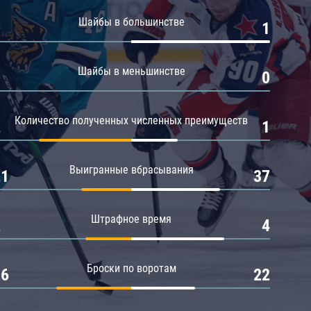
Амур
Шайбы в большинстве
0
1
Барыс
Салават Юлаев
Шайбы в меньшинстве
0
0
Сибирь
Количество полученных численных преимуществ
2
1
Выигранные вбрасывания
21
37
Штрафное время
2
4
Броски по воротам
26
22