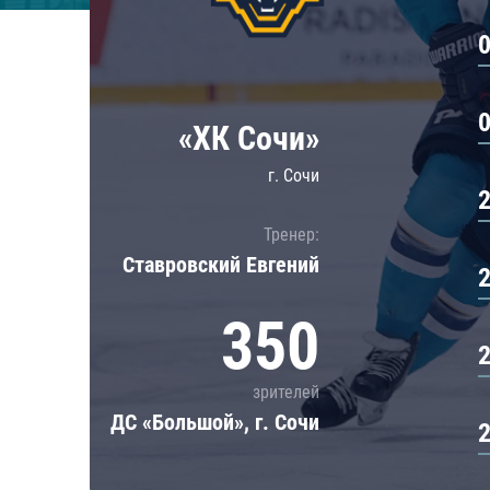
Локомотив
Северсталь
ЦСКА
Шанхайские Драконы
«ХК Сочи»
г. Сочи
Тренер:
Ставровский Евгений
350
зрителей
ДС «Большой», г. Сочи