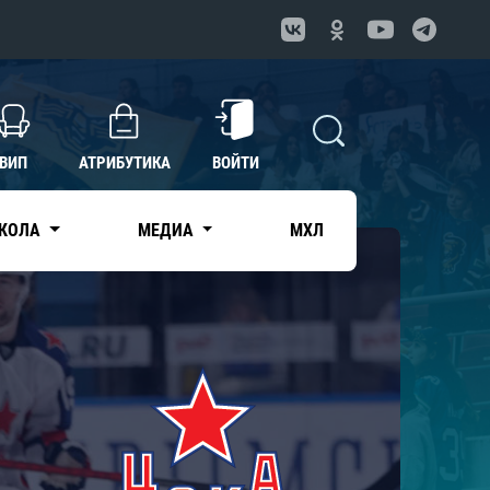
ВИП
АТРИБУТИКА
ВОЙТИ
КОЛА
МЕДИА
МХЛ