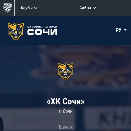
Клубы
Сайты
РУ
«ХК Сочи»
г. Сочи
Тренер: