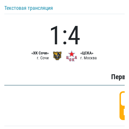
Текстовая трансляция
1:4
«ХК Сочи»
«ЦСКА»
г. Сочи
г. Москва
Первы
0
Г