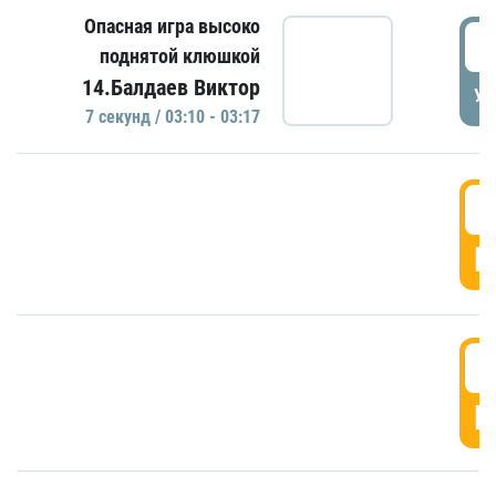
Опасная игра высоко
0
поднятой клюшкой
14.Балдаев Виктор
УД
7 секунд / 03:10 - 03:17
0
Г
0
Г