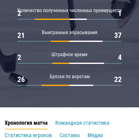
Количество полученных численных преимуществ
2
1
Выигранные вбрасывания
21
37
Штрафное время
2
4
Броски по воротам
26
22
Хронология матча
Командная статистика
Статистика игроков
Составы
Медиа