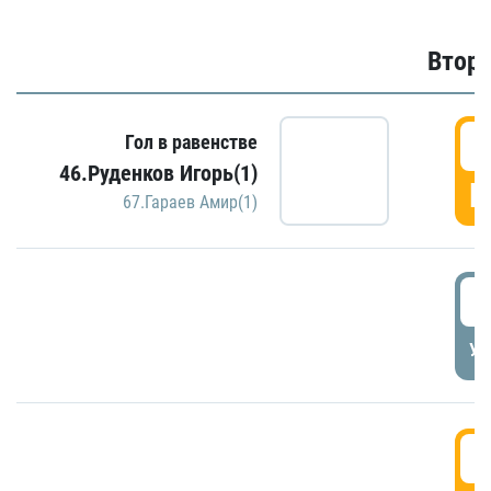
Второ
2
Гол в равенстве
46.Руденков Игорь(1)
Г
67.Гараев Амир(1)
2
УД
3