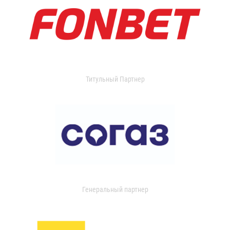
Титульный Партнер
Генеральный партнер