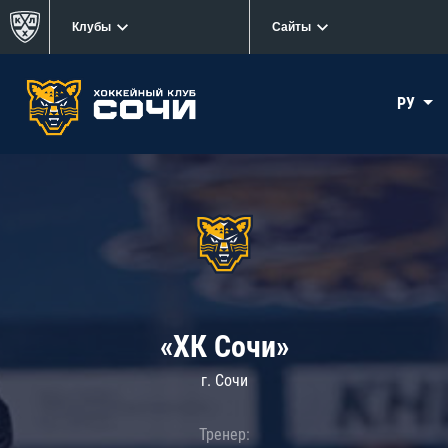
Клубы
Сайты
РУ
«ХК Сочи»
г. Сочи
Тренер: