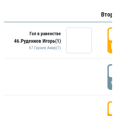
Второ
2
Гол в равенстве
46.Руденков Игорь(1)
Г
67.Гараев Амир(1)
2
УД
3