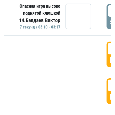
Опасная игра высоко
0
поднятой клюшкой
14.Балдаев Виктор
УД
7 секунд / 03:10 - 03:17
0
Г
0
Г