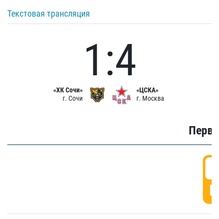
Текстовая трансляция
1:4
«ХК Сочи»
«ЦСКА»
г. Сочи
г. Москва
Первы
0
Г