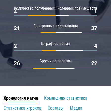
Количество полученных численных преимуществ
2
1
Выигранные вбрасывания
21
37
Штрафное время
2
4
Броски по воротам
26
22
Хронология матча
Командная статистика
Статистика игроков
Составы
Медиа