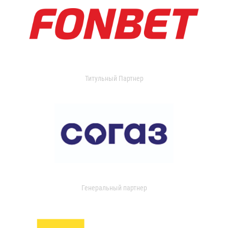
Титульный Партнер
Генеральный партнер