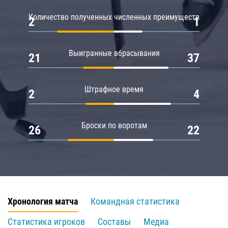
Количество полученных численных преимуществ
2
1
Выигранные вбрасывания
21
37
Штрафное время
2
4
Броски по воротам
26
22
Хронология матча
Командная статистика
Статистика игроков
Составы
Медиа