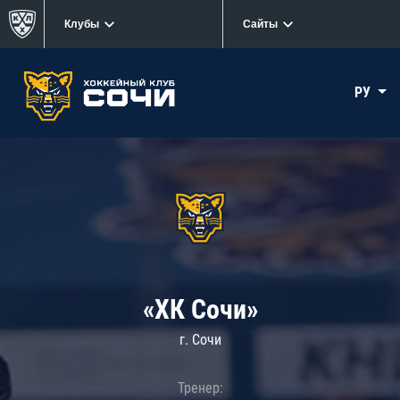
Клубы
Сайты
РУ
«ХК Сочи»
г. Сочи
Тренер: