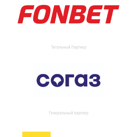
Титульный Партнер
Генеральный партнер