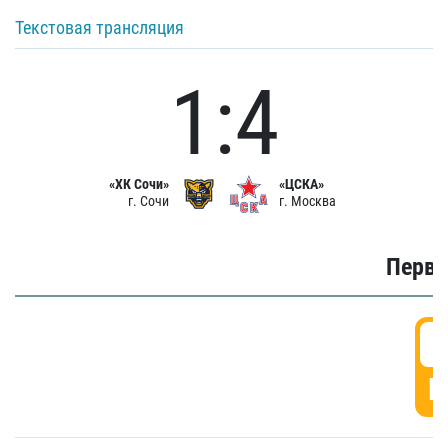
Текстовая трансляция
1:4
«ХК Сочи»
«ЦСКА»
г. Сочи
г. Москва
Первы
0
Г