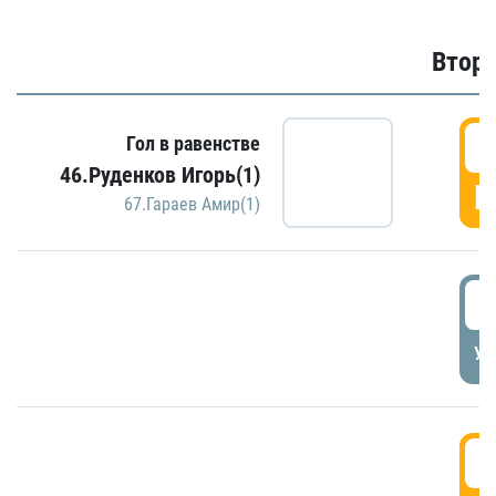
Второ
2
Гол в равенстве
46.Руденков Игорь(1)
Г
67.Гараев Амир(1)
2
УД
3