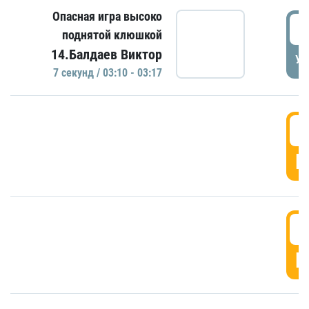
Опасная игра высоко
0
поднятой клюшкой
14.Балдаев Виктор
УД
7 секунд / 03:10 - 03:17
0
Г
0
Г