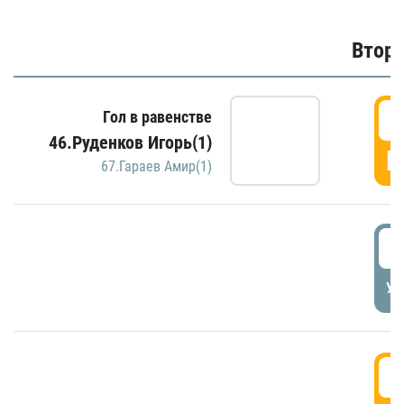
Второ
2
Гол в равенстве
46.Руденков Игорь(1)
Г
67.Гараев Амир(1)
2
УД
3