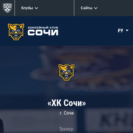
Клубы
Сайты
РУ
«ХК Сочи»
г. Сочи
Тренер: