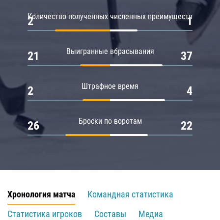
Количество полученных численных преимуществ
2
1
Выигранные вбрасывания
21
37
Штрафное время
2
4
Броски по воротам
26
22
Хронология матча
Командная статистика
Статистика игроков
Составы
Медиа