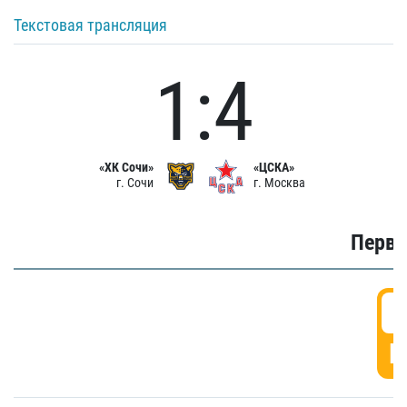
Текстовая трансляция
1:4
«ХК Сочи»
«ЦСКА»
г. Сочи
г. Москва
Первы
0
Г