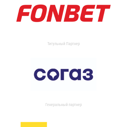
Титульный Партнер
Генеральный партнер