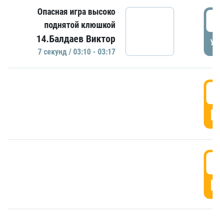
Опасная игра высоко
0
поднятой клюшкой
14.Балдаев Виктор
УД
7 секунд / 03:10 - 03:17
0
Г
0
Г