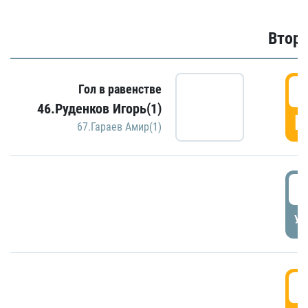
Второ
2
Гол в равенстве
46.Руденков Игорь(1)
Г
67.Гараев Амир(1)
2
УД
3