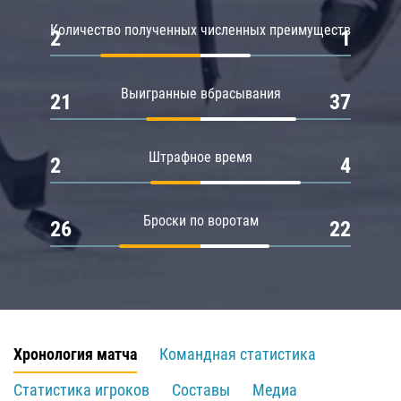
Количество полученных численных преимуществ
2
1
Выигранные вбрасывания
21
37
Штрафное время
2
4
Броски по воротам
26
22
Хронология матча
Командная статистика
Статистика игроков
Составы
Медиа