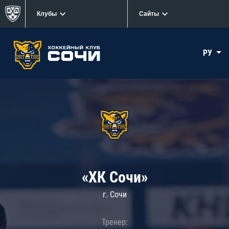
Клубы
Сайты
РУ
«ХК Сочи»
г. Сочи
Тренер: