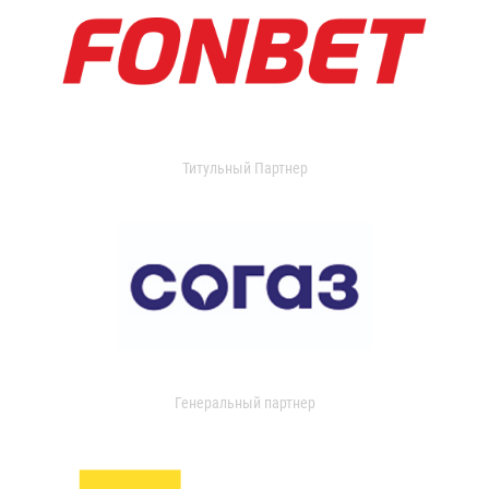
Титульный Партнер
Генеральный партнер