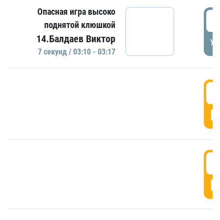
Опасная игра высоко
0
поднятой клюшкой
14.Балдаев Виктор
УД
7 секунд / 03:10 - 03:17
0
Г
0
Г