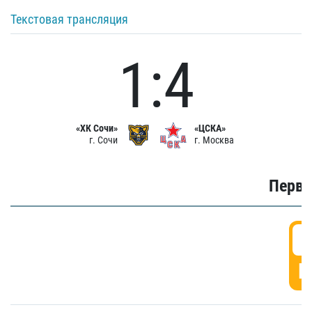
Текстовая трансляция
1:4
«ХК Сочи»
«ЦСКА»
г. Сочи
г. Москва
Первы
0
Г