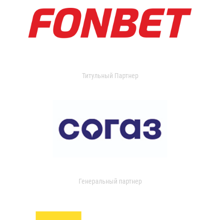
Титульный Партнер
Генеральный партнер