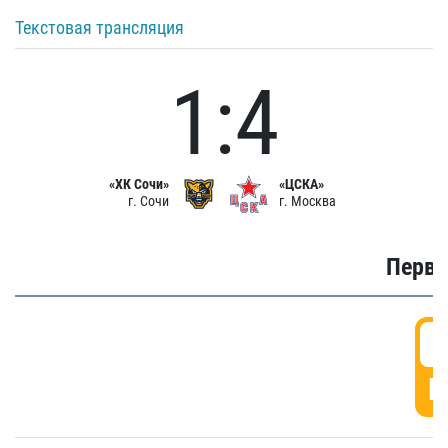
Текстовая трансляция
1:4
«ХК Сочи»
«ЦСКА»
г. Сочи
г. Москва
Первы
0
Г