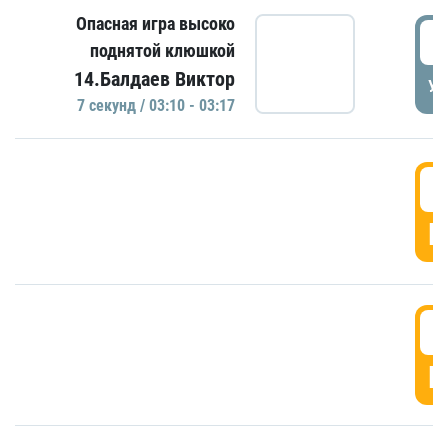
Опасная игра высоко
0
поднятой клюшкой
14.Балдаев Виктор
УД
7 секунд / 03:10 - 03:17
0
Г
0
Г