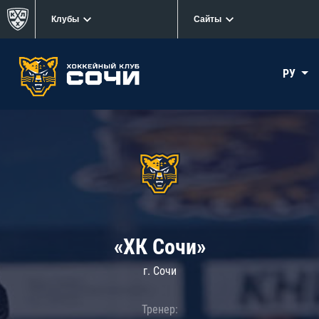
Клубы
Сайты
РУ
«ХК Сочи»
г. Сочи
Тренер: