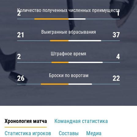
Количество полученных численных преимуществ
2
1
Выигранные вбрасывания
21
37
Штрафное время
2
4
Броски по воротам
26
22
Хронология матча
Командная статистика
Статистика игроков
Составы
Медиа