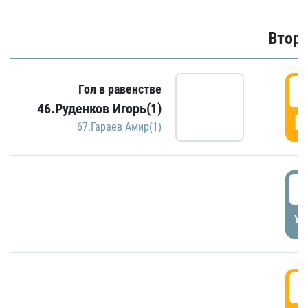
Второ
2
Гол в равенстве
46.Руденков Игорь(1)
Г
67.Гараев Амир(1)
2
УД
3