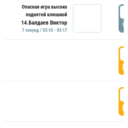
Опасная игра высоко
0
поднятой клюшкой
14.Балдаев Виктор
УД
7 секунд / 03:10 - 03:17
0
Г
0
Г