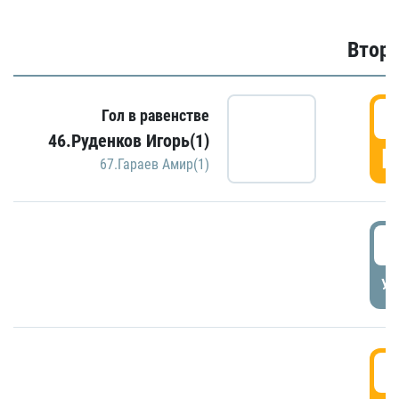
Второ
2
Гол в равенстве
46.Руденков Игорь(1)
Г
67.Гараев Амир(1)
2
УД
3