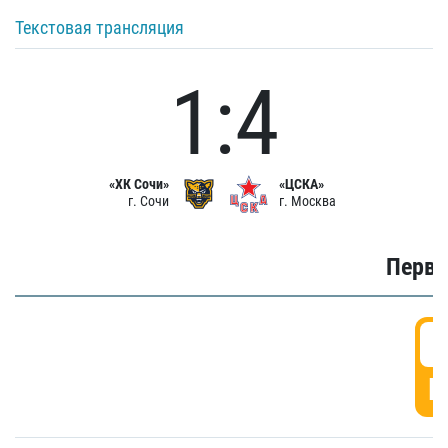
Текстовая трансляция
1:4
«ХК Сочи»
«ЦСКА»
г. Сочи
г. Москва
Первы
0
Г