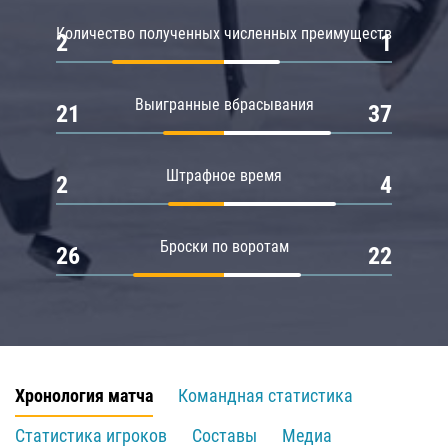
Количество полученных численных преимуществ
2
1
Выигранные вбрасывания
21
37
Штрафное время
2
4
Броски по воротам
26
22
Хронология матча
Командная статистика
Статистика игроков
Составы
Медиа