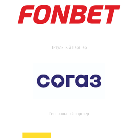
Титульный Партнер
Генеральный партнер