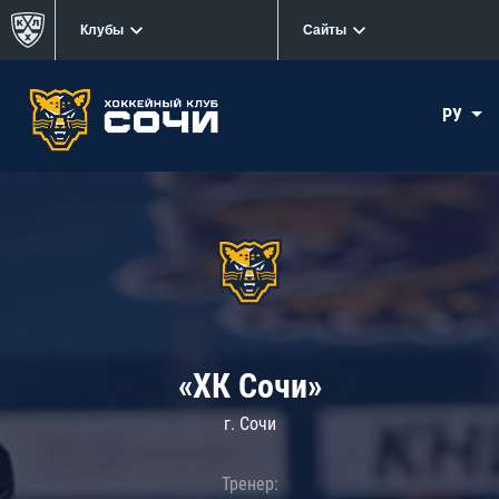
Клубы
Сайты
РУ
«ХК Сочи»
г. Сочи
Тренер: