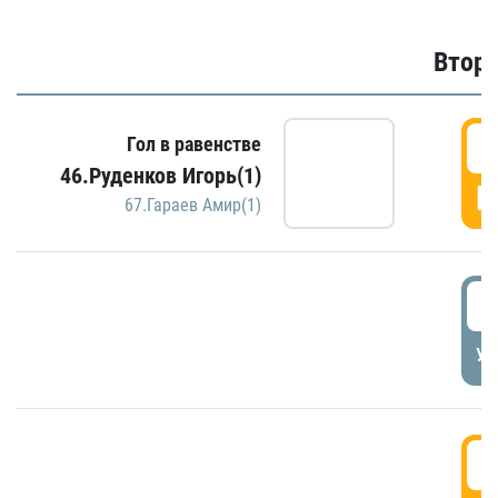
Второ
2
Гол в равенстве
46.Руденков Игорь(1)
Г
67.Гараев Амир(1)
2
УД
3