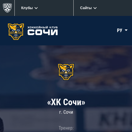
Клубы
Сайты
РУ
«ХК Сочи»
г. Сочи
Тренер: