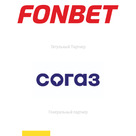
Титульный Партнер
Генеральный партнер