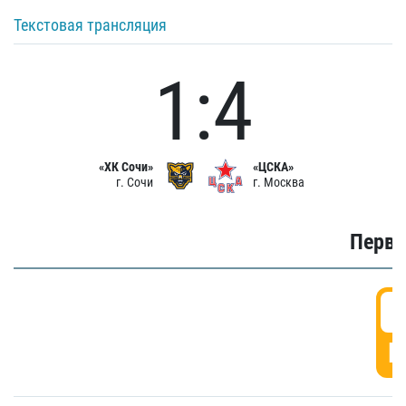
Текстовая трансляция
1:4
«ХК Сочи»
«ЦСКА»
г. Сочи
г. Москва
Первы
0
Г