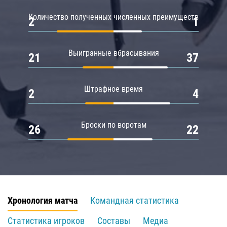
Количество полученных численных преимуществ
2
1
Выигранные вбрасывания
21
37
Штрафное время
2
4
Броски по воротам
26
22
Хронология матча
Командная статистика
Статистика игроков
Составы
Медиа