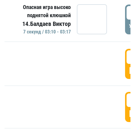
Опасная игра высоко
0
поднятой клюшкой
14.Балдаев Виктор
УД
7 секунд / 03:10 - 03:17
0
Г
0
Г