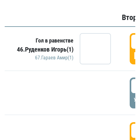
Второ
2
Гол в равенстве
46.Руденков Игорь(1)
Г
67.Гараев Амир(1)
2
УД
3