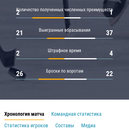
Количество полученных численных преимуществ
2
1
Выигранные вбрасывания
21
37
Штрафное время
2
4
Броски по воротам
26
22
Хронология матча
Командная статистика
Статистика игроков
Составы
Медиа