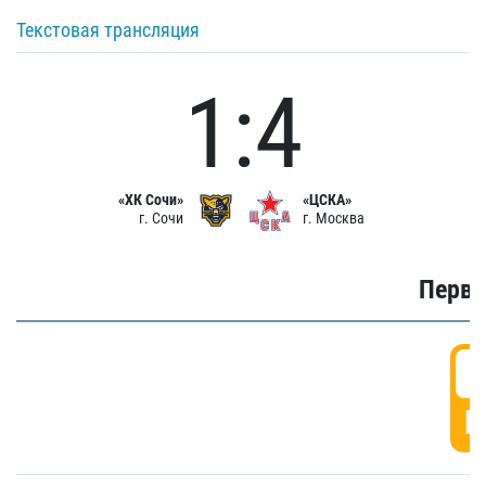
Текстовая трансляция
1:4
«ХК Сочи»
«ЦСКА»
г. Сочи
г. Москва
Первы
0
Г