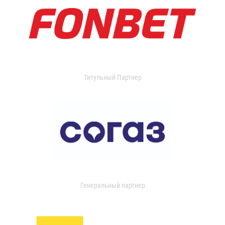
Титульный Партнер
Генеральный партнер