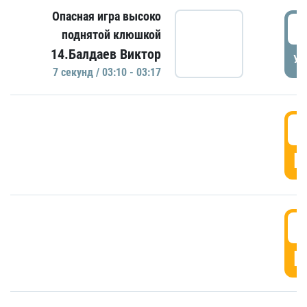
Опасная игра высоко
0
поднятой клюшкой
14.Балдаев Виктор
УД
7 секунд / 03:10 - 03:17
0
Г
0
Г