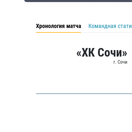
Хронология матча
Командная стати
«ХК Сочи»
г. Сочи