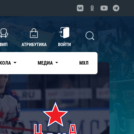
ВИП
АТРИБУТИКА
ВОЙТИ
КОЛА
МЕДИА
МХЛ