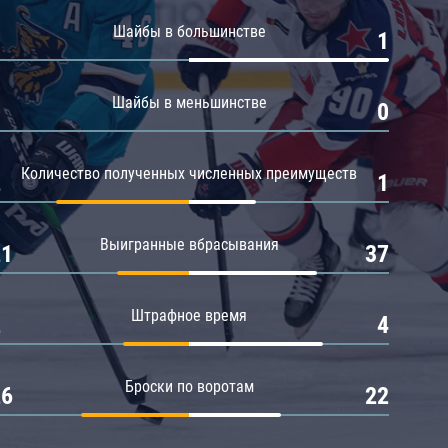
Амур
Шайбы в большинстве
0
1
Барыс
Салават Юлаев
Шайбы в меньшинстве
0
0
Сибирь
Количество полученных численных преимуществ
2
1
Выигранные вбрасывания
21
37
Штрафное время
2
4
Броски по воротам
26
22