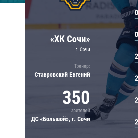
Локомотив
Северсталь
ЦСКА
Шанхайские Драконы
«ХК Сочи»
г. Сочи
Тренер:
Ставровский Евгений
350
зрителей
ДС «Большой», г. Сочи