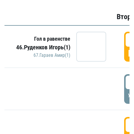
Второ
2
Гол в равенстве
46.Руденков Игорь(1)
Г
67.Гараев Амир(1)
2
УД
3