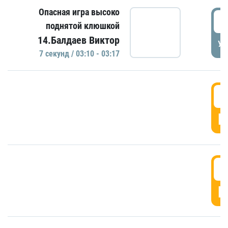
Опасная игра высоко
0
поднятой клюшкой
14.Балдаев Виктор
УД
7 секунд / 03:10 - 03:17
0
Г
0
Г