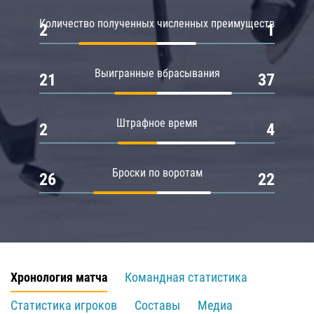
Количество полученных численных преимуществ
2
1
Выигранные вбрасывания
21
37
Штрафное время
2
4
Броски по воротам
26
22
Хронология матча
Командная статистика
Статистика игроков
Составы
Медиа