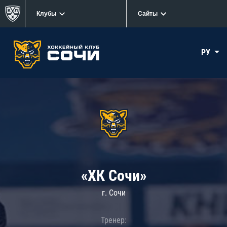
Клубы
Сайты
РУ
«ХК Сочи»
г. Сочи
Тренер: