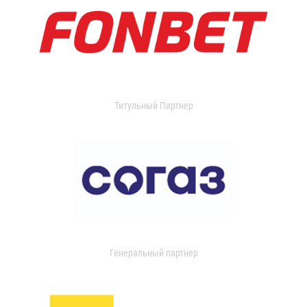
Титульный Партнер
Генеральный партнер