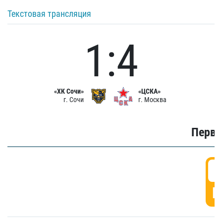
Текстовая трансляция
1:4
«ХК Сочи»
«ЦСКА»
г. Сочи
г. Москва
Первы
0
Г