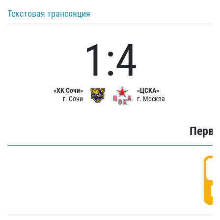
Текстовая трансляция
1:4
«ХК Сочи»
«ЦСКА»
г. Сочи
г. Москва
Первы
0
Г