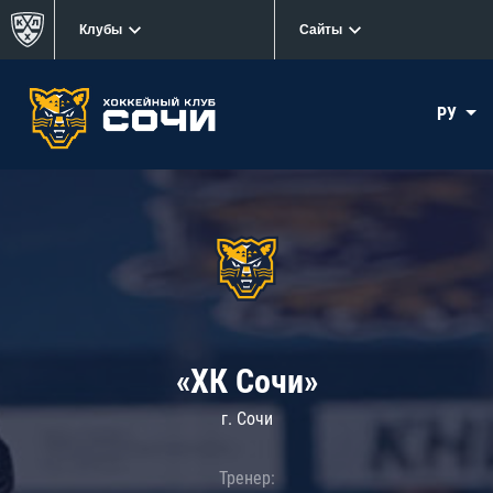
Клубы
Сайты
РУ
«ХК Сочи»
г. Сочи
Тренер: