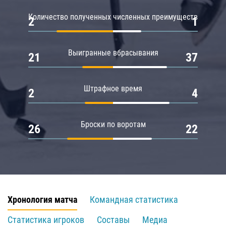
Количество полученных численных преимуществ
2
1
Выигранные вбрасывания
21
37
Штрафное время
2
4
Броски по воротам
26
22
Хронология матча
Командная статистика
Статистика игроков
Составы
Медиа