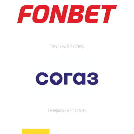
Титульный Партнер
Генеральный партнер