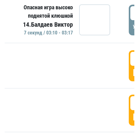
Опасная игра высоко
0
поднятой клюшкой
14.Балдаев Виктор
УД
7 секунд / 03:10 - 03:17
0
Г
0
Г