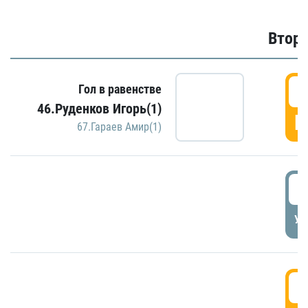
Второ
2
Гол в равенстве
46.Руденков Игорь(1)
Г
67.Гараев Амир(1)
2
УД
3