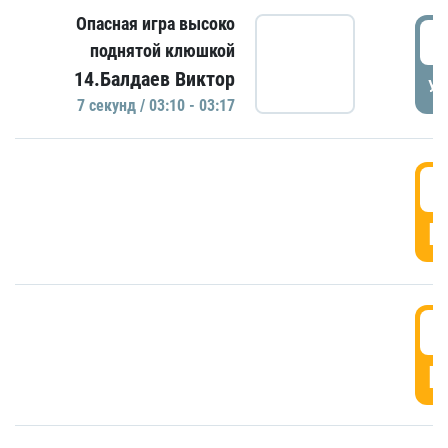
Опасная игра высоко
0
поднятой клюшкой
14.Балдаев Виктор
УД
7 секунд / 03:10 - 03:17
0
Г
0
Г