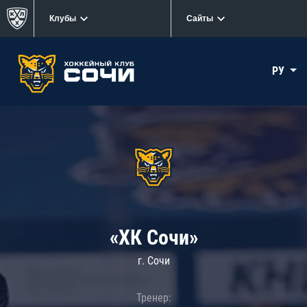
Клубы
Сайты
РУ
«ХК Сочи»
г. Сочи
Тренер: