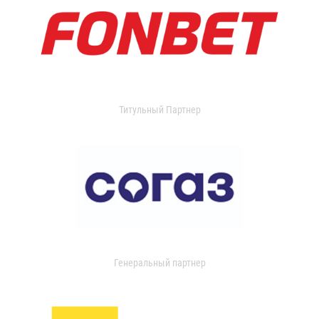
Титульный Партнер
Генеральный партнер