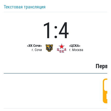
Текстовая трансляция
1:4
«ХК Сочи»
«ЦСКА»
г. Сочи
г. Москва
Первы
0
Г