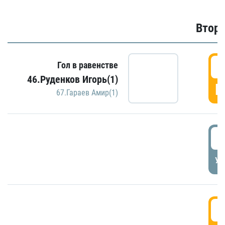
Второ
2
Гол в равенстве
46.Руденков Игорь(1)
Г
67.Гараев Амир(1)
2
УД
3