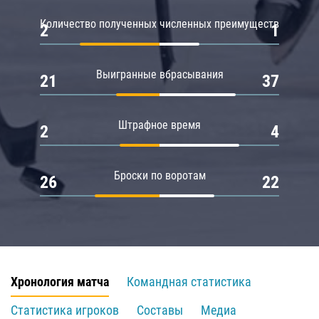
Количество полученных численных преимуществ
2
1
Выигранные вбрасывания
21
37
Штрафное время
2
4
Броски по воротам
26
22
Хронология матча
Командная статистика
Статистика игроков
Составы
Медиа