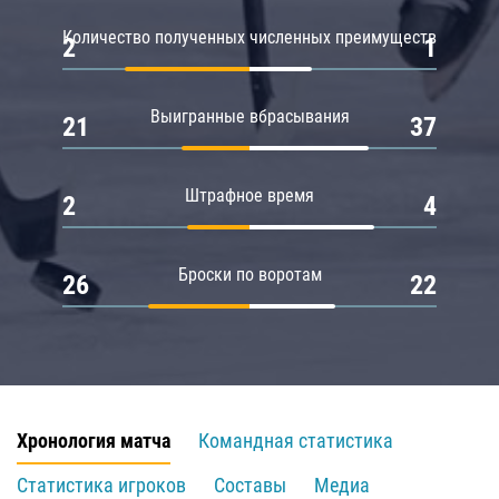
Количество полученных численных преимуществ
2
1
Выигранные вбрасывания
21
37
Штрафное время
2
4
Броски по воротам
26
22
Хронология матча
Командная статистика
Статистика игроков
Составы
Медиа