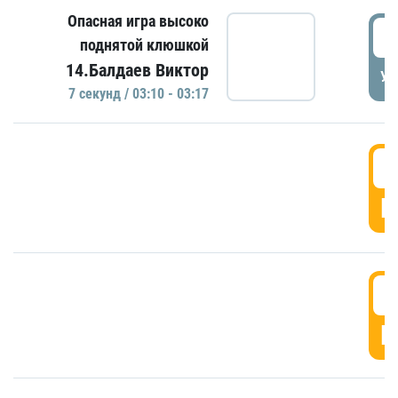
Опасная игра высоко
0
поднятой клюшкой
14.Балдаев Виктор
УД
7 секунд / 03:10 - 03:17
0
Г
0
Г