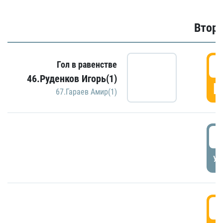
Второ
2
Гол в равенстве
46.Руденков Игорь(1)
Г
67.Гараев Амир(1)
2
УД
3