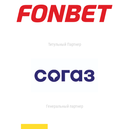
Титульный Партнер
Генеральный партнер