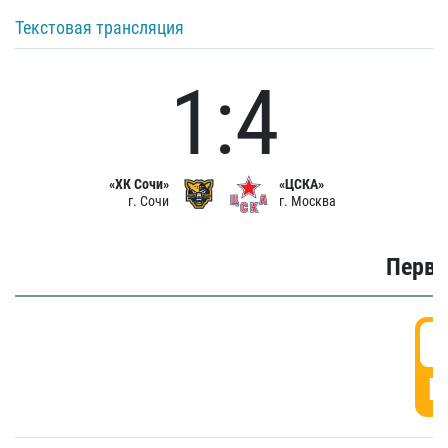
Текстовая трансляция
1:4
«ХК Сочи»
«ЦСКА»
г. Сочи
г. Москва
Первы
0
Г