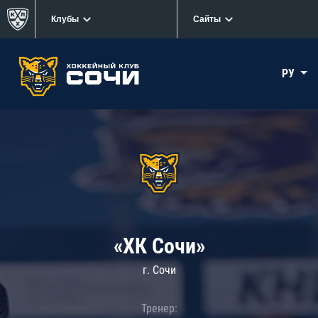
Клубы
Сайты
РУ
«ХК Сочи»
г. Сочи
Тренер: