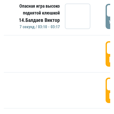
Опасная игра высоко
0
поднятой клюшкой
14.Балдаев Виктор
УД
7 секунд / 03:10 - 03:17
0
Г
0
Г