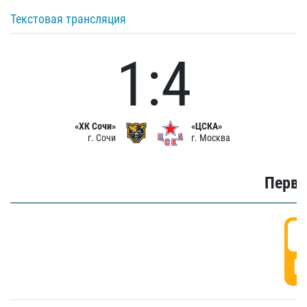
Текстовая трансляция
1:4
«ХК Сочи»
«ЦСКА»
г. Сочи
г. Москва
Первы
0
Г