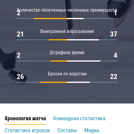
Количество полученных численных преимуществ
2
1
Выигранные вбрасывания
21
37
Штрафное время
2
4
Броски по воротам
26
22
Хронология матча
Командная статистика
Статистика игроков
Составы
Медиа