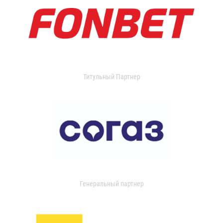
Титульный Партнер
Генеральный партнер