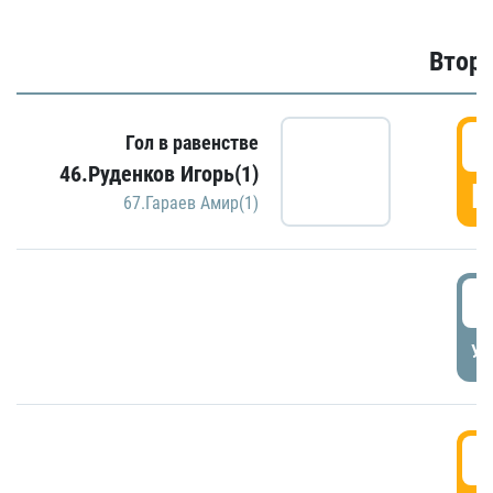
Второ
2
Гол в равенстве
46.Руденков Игорь(1)
Г
67.Гараев Амир(1)
2
УД
3