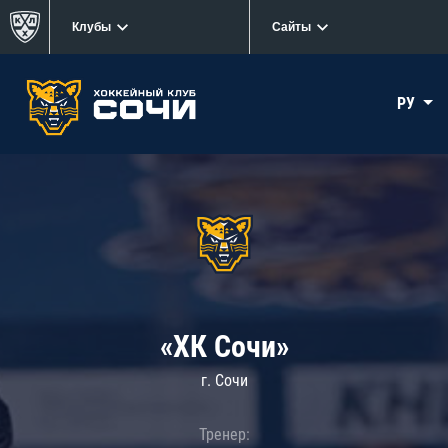
Клубы
Сайты
РУ
«ХК Сочи»
г. Сочи
Тренер: