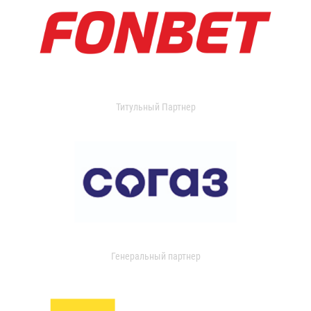
Титульный Партнер
Генеральный партнер