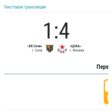
Текстовая трансляция
1:4
«ХК Сочи»
«ЦСКА»
г. Сочи
г. Москва
Первы
0
Г