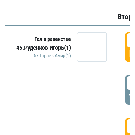
Второ
2
Гол в равенстве
46.Руденков Игорь(1)
Г
67.Гараев Амир(1)
2
УД
3