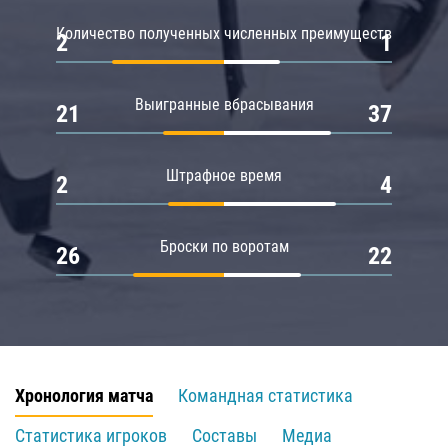
Количество полученных численных преимуществ
2
1
Выигранные вбрасывания
21
37
Штрафное время
2
4
Броски по воротам
26
22
Хронология матча
Командная статистика
Статистика игроков
Составы
Медиа