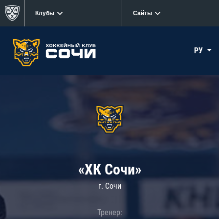
Клубы
Сайты
РУ
«ХК Сочи»
г. Сочи
Тренер: