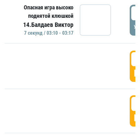
Опасная игра высоко
0
поднятой клюшкой
14.Балдаев Виктор
УД
7 секунд / 03:10 - 03:17
0
Г
0
Г