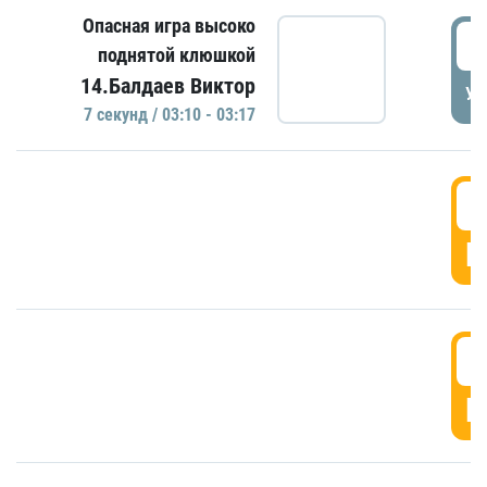
Опасная игра высоко
0
поднятой клюшкой
14.Балдаев Виктор
УД
7 секунд / 03:10 - 03:17
0
Г
0
Г