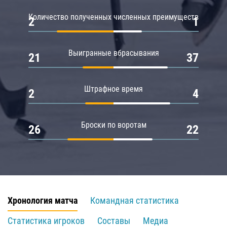
Количество полученных численных преимуществ
2
1
Выигранные вбрасывания
21
37
Штрафное время
2
4
Броски по воротам
26
22
Хронология матча
Командная статистика
Статистика игроков
Составы
Медиа