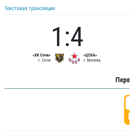
Текстовая трансляция
1:4
«ХК Сочи»
«ЦСКА»
г. Сочи
г. Москва
Первы
0
Г