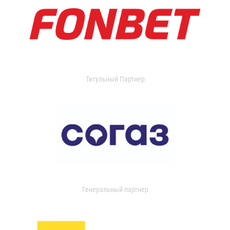
Титульный Партнер
Генеральный партнер