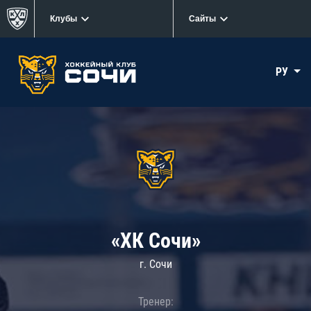
Клубы
Сайты
РУ
«ХК Сочи»
г. Сочи
Тренер: