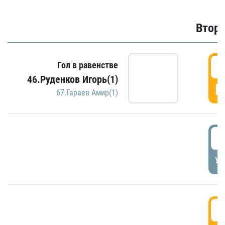
Второ
2
Гол в равенстве
46.Руденков Игорь(1)
Г
67.Гараев Амир(1)
2
УД
3