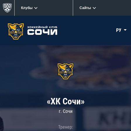
Клубы
Сайты
РУ
«ХК Сочи»
г. Сочи
Тренер: