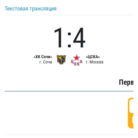
Текстовая трансляция
1:4
«ХК Сочи»
«ЦСКА»
г. Сочи
г. Москва
Первы
0
Г