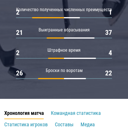
Количество полученных численных преимуществ
2
1
Выигранные вбрасывания
21
37
Штрафное время
2
4
Броски по воротам
26
22
Хронология матча
Командная статистика
Статистика игроков
Составы
Медиа