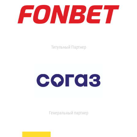
Титульный Партнер
Генеральный партнер