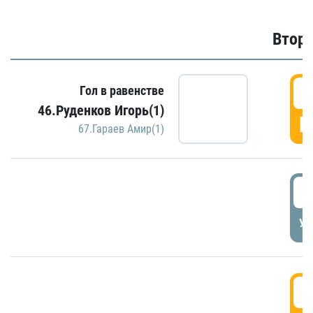
Второ
2
Гол в равенстве
46.Руденков Игорь(1)
Г
67.Гараев Амир(1)
2
УД
3