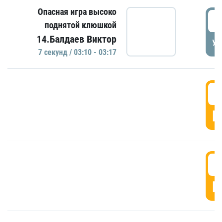
Опасная игра высоко
0
поднятой клюшкой
14.Балдаев Виктор
УД
7 секунд / 03:10 - 03:17
0
Г
0
Г