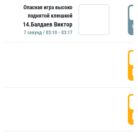
Опасная игра высоко
0
поднятой клюшкой
14.Балдаев Виктор
УД
7 секунд / 03:10 - 03:17
0
Г
0
Г