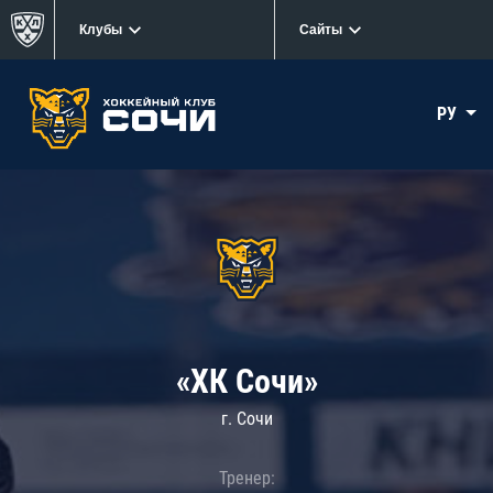
Клубы
Сайты
РУ
«ХК Сочи»
г. Сочи
Тренер: