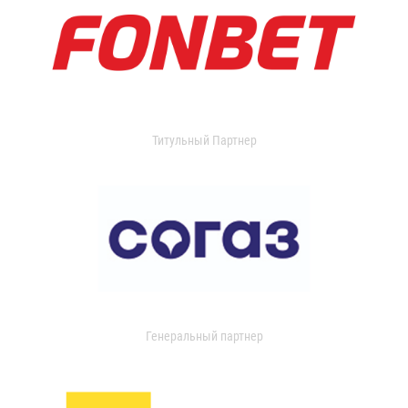
Титульный Партнер
Генеральный партнер