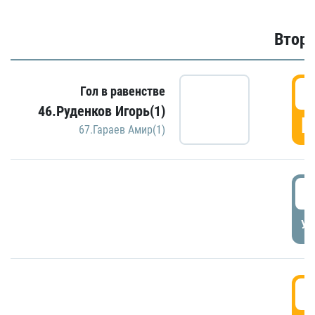
Второ
2
Гол в равенстве
46.Руденков Игорь(1)
Г
67.Гараев Амир(1)
2
УД
3