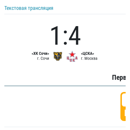
Текстовая трансляция
1:4
«ХК Сочи»
«ЦСКА»
г. Сочи
г. Москва
Первы
0
Г