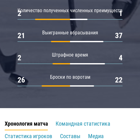
Количество полученных численных преимуществ
2
1
Выигранные вбрасывания
21
37
Штрафное время
2
4
Броски по воротам
26
22
Хронология матча
Командная статистика
Статистика игроков
Составы
Медиа