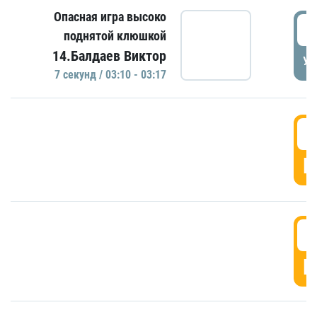
Опасная игра высоко
0
поднятой клюшкой
14.Балдаев Виктор
УД
7 секунд / 03:10 - 03:17
0
Г
0
Г