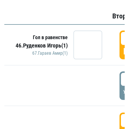
Второ
2
Гол в равенстве
46.Руденков Игорь(1)
Г
67.Гараев Амир(1)
2
УД
3