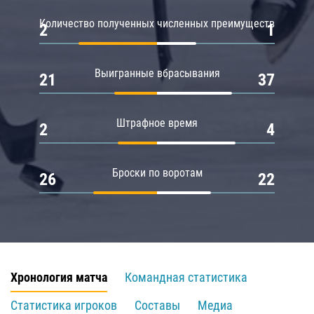
Количество полученных численных преимуществ
2
1
Выигранные вбрасывания
21
37
Штрафное время
2
4
Броски по воротам
26
22
Хронология матча
Командная статистика
Статистика игроков
Составы
Медиа