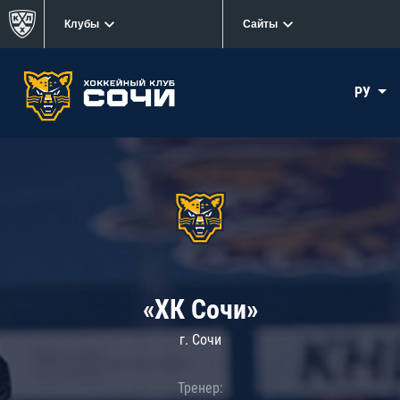
Клубы
Сайты
РУ
«ХК Сочи»
г. Сочи
Тренер: