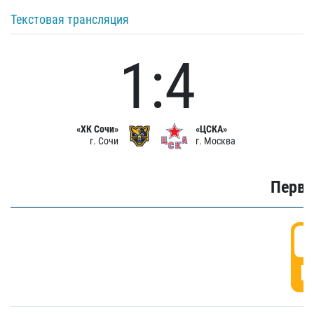
Текстовая трансляция
1:4
«ХК Сочи»
«ЦСКА»
г. Сочи
г. Москва
Первы
0
Г