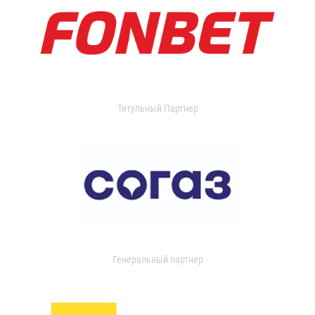
Титульный Партнер
Генеральный партнер