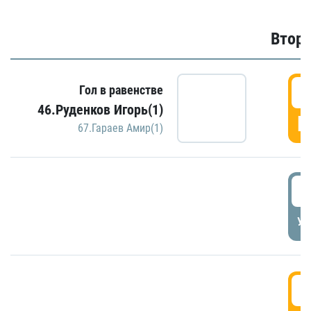
Второ
2
Гол в равенстве
46.Руденков Игорь(1)
Г
67.Гараев Амир(1)
2
УД
3