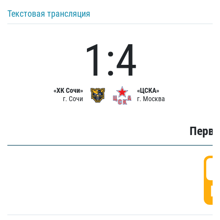
Текстовая трансляция
1:4
«ХК Сочи»
«ЦСКА»
г. Сочи
г. Москва
Первы
0
Г