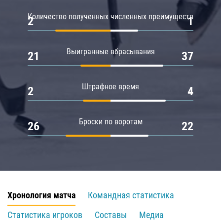
Количество полученных численных преимуществ
2
1
Выигранные вбрасывания
21
37
Штрафное время
2
4
Броски по воротам
26
22
Хронология матча
Командная статистика
Статистика игроков
Составы
Медиа