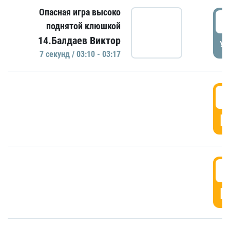
Опасная игра высоко
0
поднятой клюшкой
14.Балдаев Виктор
УД
7 секунд / 03:10 - 03:17
0
Г
0
Г