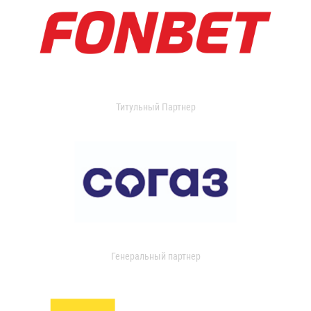
Титульный Партнер
Генеральный партнер