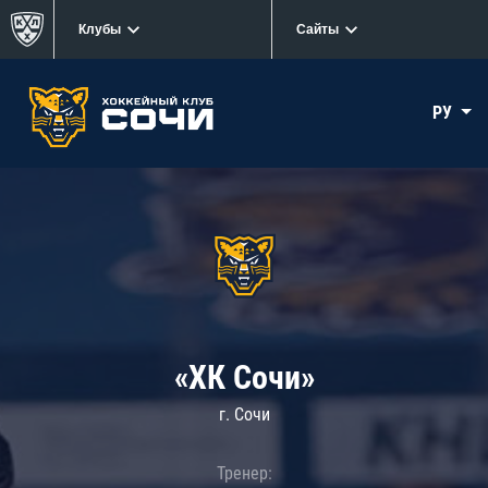
Клубы
Сайты
РУ
«ХК Сочи»
г. Сочи
Тренер: